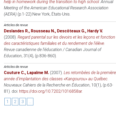
help in homework during the transition to high school
.
Annual
Meeting of the American Educational Research Association
(AERA)
(p.1-22).
New York, États-Unis
.
Articles de revue
Deslandes R.
,
Rousseau N.
,
Descôteaux G.
,
Hardy V.
(2008)
.
Regard parental sur les devoirs et les leçons et fonction
des caractéristiques familiales et du rendement de l'élève
.
Revue canadienne de l'éducation / Canadian Journal of
Education
, 31(4), (p.836-860).
Articles de revue
Couture C.
,
Lapalme M.
(2007)
.
Les retombées de la première
année d’implantation des classes «Kangourou» au Québec
.
Nouveaux Cahiers de la Recherche en Éducation
, 10(1), (p.63-
81). doi:
https://doi.org/10.7202/1016858ar
.
1
2
3
...