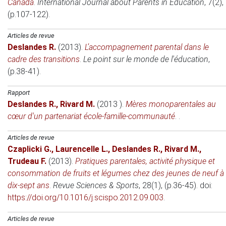
Canada
.
International Journal about Parents in Education
, 7(2),
(p.107-122).
Articles de revue
Deslandes R.
(2013)
.
L’accompagnement parental dans le
cadre des transitions
.
Le point sur le monde de l'éducation
,
(p.38-41).
Rapport
Deslandes R.
,
Rivard M.
(2013 )
.
Mères monoparentales au
cœur d'un partenariat école-famille-communauté
. .
Articles de revue
Czaplicki G.
,
Laurencelle L.
,
Deslandes R.
,
Rivard M.
,
Trudeau F.
(2013)
.
Pratiques parentales, activité physique et
consommation de fruits et légumes chez des jeunes de neuf à
dix-sept ans
.
Revue Sciences & Sports
, 28(1), (p.36-45). doi:
https://doi.org/10.1016/j.scispo.2012.09.003
.
Articles de revue