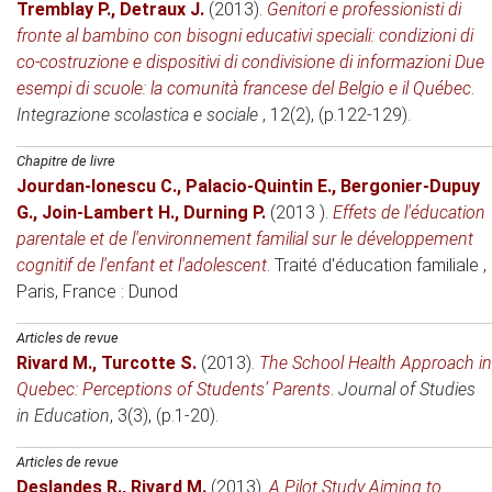
Tremblay P.
,
Detraux J.
(2013)
.
Genitori e professionisti di
fronte al bambino con bisogni educativi speciali: condizioni di
co-costruzione e dispositivi di condivisione di informazioni Due
esempi di scuole: la comunità francese del Belgio e il Québec
.
Integrazione scolastica e sociale
, 12(2), (p.122-129).
Chapitre de livre
Jourdan-Ionescu C.
,
Palacio-Quintin E.
,
Bergonier-Dupuy
G.
,
Join-Lambert H.
,
Durning P.
(2013 )
.
Effets de l'éducation
parentale et de l'environnement familial sur le développement
cognitif de l'enfant et l'adolescent
.
Traité d'éducation familiale
,
Paris, France
: Dunod
Articles de revue
Rivard M.
,
Turcotte S.
(2013)
.
The School Health Approach in
Quebec: Perceptions of Students’ Parents
.
Journal of Studies
in Education
, 3(3), (p.1-20).
Articles de revue
Deslandes R.
,
Rivard M.
(2013)
.
A Pilot Study Aiming to