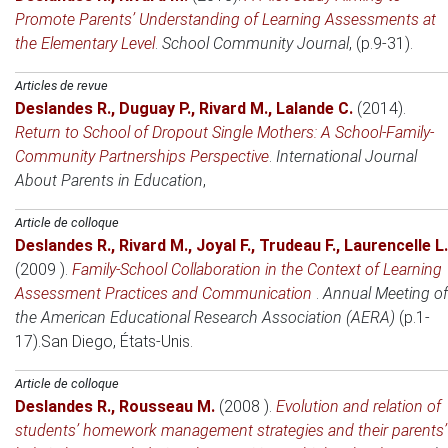
Promote Parents’ Understanding of Learning Assessments at
the Elementary Level
.
School Community Journal
, (p.9-31).
Articles de revue
Deslandes R.
,
Duguay P.
,
Rivard M.
,
Lalande C.
(2014)
.
Return to School of Dropout Single Mothers: A School-Family-
Community Partnerships Perspective
.
International Journal
About Parents in Education
,
Article de colloque
Deslandes R.
,
Rivard M.
,
Joyal F.
,
Trudeau F.
,
Laurencelle L.
(2009 )
.
Family-School Collaboration in the Context of Learning
Assessment Practices and Communication
.
Annual Meeting of
the American Educational Research Association (AERA)
(p.1-
17).
San Diego, États-Unis
.
Article de colloque
Deslandes R.
,
Rousseau M.
(2008 )
.
Evolution and relation of
students’ homework management strategies and their parents’