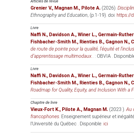
Articles de revue
Grenier V.
,
Magnan M.
,
Pilote A.
(2026)
.
Discipl
Ethnography and Education
, (p.1-19). doi:
https:/
Livre
Naffi N.
,
Davidson A.
,
Winer L.
,
Germain-Ruther
Fishbacher-Smith M.
,
Rienties B.
,
Gagnon N.
,
C
de route de pointe pour la qualité, l’équité et l’
d’apprentissage multimodaux.
. : OBVIA . Disponibl
Livre
Naffi N.
,
Davidson A.
,
Winer L.
,
Germain-Ruther
Fishbacher-Smith M.
,
Rienties B.
,
Gagnon N.
,
C
Roadmap for Quality, Equity, and Inclusion With a
Chapitre de livre
Vieux-Fort K.
,
Pilote A.
,
Magnan M.
(2023 )
.
Au 
francophones
.
Enseignement supérieur et inégalité
l'Université du Québec . Disponible:
ici