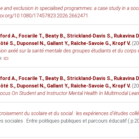
ine and exclusion in specialised programmes: a case study in a so
/doi.org/10.1080/17457823.2026.2662471
.
ford A.
,
Focarile T.
,
Beaty B.
,
Strickland-Davis S.
,
Rukavina D
ôté S.
,
Duponsel N.
,
Gallant Y.
,
Raîche-Savoie G.
,
Kropf V.
(20
inclusion axéé sur la santé mentale des groupes étudiants et du co
e:
ici
ford A.
,
Focarile T.
,
Beaty B.
,
Strickland-Davis S.
,
Rukavina D
ôté S.
,
Duponsel N.
,
Gallant Y.
,
Raîche-Savoie G.
,
Kropf V.
(20
 Focus On Student and Instructor Mental Health In Multimodal Lea
croisement du scolaire et du social : les expériences d’études col
s sociales : Entre politiques publiques et parcours éducatif ( p.