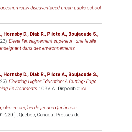
cioeconomically disadvantaged urban public school
.
.
,
Hornsby D.
,
Diab R.
,
Pilote A.
,
Boujaoude S.
,
23)
.
Élever l’enseignement supérieur : une feuille
rps enseignant dans des environnements
.
,
Hornsby D.
,
Diab R.
,
Pilote A.
,
Boujaoude S.
,
23)
.
Elevating Higher Education: A Cutting- Edge
rning Environments
. : OBVIA . Disponible:
ici
légiales en anglais de jeunes Québécois
201-220 )
, Québec, Canada
: Presses de