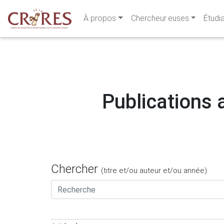
À propos
Chercheur·euses
Étudi
Publications a
Chercher
(titre et/ou auteur et/ou année)