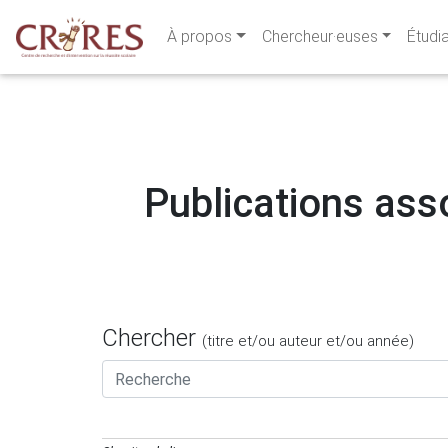
À propos
Chercheur·euses
Étudi
Publications asso
Chercher
(titre et/ou auteur et/ou année)