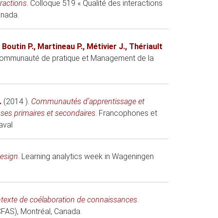
eractions
.
Colloque 519 « Qualité des interactions
anada.
,
Boutin P.
,
Martineau P.
,
Métivier J.
,
Thériault
ommunauté de pratique et Management de la
.
(2014 )
.
Communautés d’apprentissage et
asses primaires et secondaires
.
Francophones et
aval
Design
.
Learning analytics week in Wageningen
contexte de coélaboration de connaissances
.
CFAS)
, Montréal, Canada.