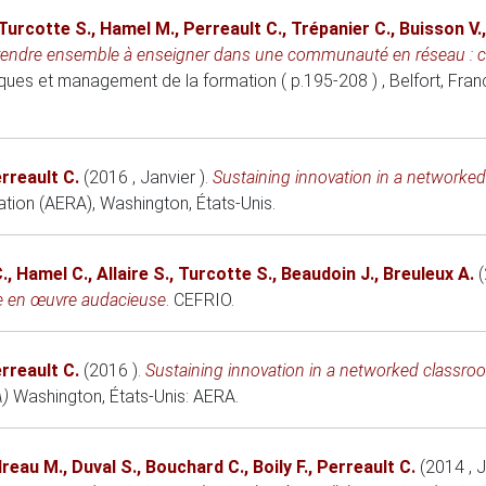
Turcotte S.
,
Hamel M.
,
Perreault C.
,
Trépanier C.
,
Buisson V.
endre ensemble à enseigner dans une communauté en réseau : co-d
ues et management de la formation ( p.195-208 )
, Belfort, Fra
rreault C.
(2016 , Janvier )
.
Sustaining innovation in a networked
ation (AERA)
, Washington, États-Unis.
.
,
Hamel C.
,
Allaire S.
,
Turcotte S.
,
Beaudoin J.
,
Breuleux A.
e en œuvre audacieuse
. CEFRIO.
rreault C.
(2016 )
.
Sustaining innovation in a networked classroo
A)
Washington, États-Unis
: AERA.
reau M.
,
Duval S.
,
Bouchard C.
,
Boily F.
,
Perreault C.
(2014 , J