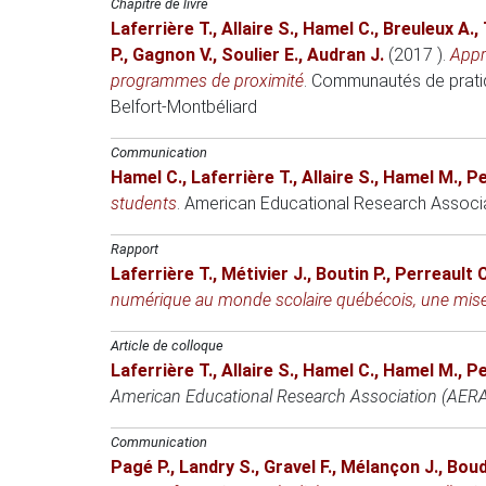
Chapitre de livre
Laferrière T.
,
Allaire S.
,
Hamel C.
,
Breuleux A.
,
P.
,
Gagnon V.
,
Soulier E.
,
Audran J.
(2017 )
.
Appr
programmes de proximité
.
Communautés de pratiq
Belfort-Montbéliard
Communication
Hamel C.
,
Laferrière T.
,
Allaire S.
,
Hamel M.
,
Pe
students
.
American Educational Research Associ
Rapport
Laferrière T.
,
Métivier J.
,
Boutin P.
,
Perreault C
numérique au monde scolaire québécois, une mis
Article de colloque
Laferrière T.
,
Allaire S.
,
Hamel C.
,
Hamel M.
,
Pe
American Educational Research Association (AER
Communication
Pagé P.
,
Landry S.
,
Gravel F.
,
Mélançon J.
,
Boud