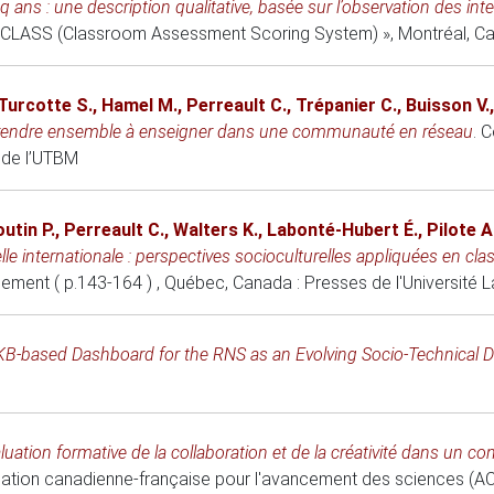
 ans : une description qualitative, basée sur l’observation des int
s du CLASS (Classroom Assessment Scoring System) »
, Montréal, C
Turcotte S.
,
Hamel M.
,
Perreault C.
,
Trépanier C.
,
Buisson V.
endre ensemble à enseigner dans une communauté en réseau
.
C
 de l’UTBM
utin P.
,
Perreault C.
,
Walters K.
,
Labonté-Hubert É.
,
Pilote A
lle internationale : perspectives socioculturelles appliquées en cl
gement ( p.143-164 )
, Québec, Canada
: Presses de l'Université L
B-based Dashboard for the RNS as an Evolving Socio-Technical 
aluation formative de la collaboration et de la créativité dans un 
ation canadienne-française pour l'avancement des sciences (A