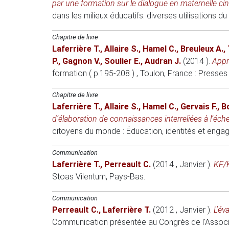
par une formation sur le dialogue en maternelle cinq
dans les milieux éducatifs: diverses utilisation
Chapitre de livre
Laferrière T.
,
Allaire S.
,
Hamel C.
,
Breuleux A.
,
P.
,
Gagnon V.
,
Soulier E.
,
Audran J.
(2014 )
.
Appr
formation ( p.195-208 )
, Toulon, France
: Presses
Chapitre de livre
Laferrière T.
,
Allaire S.
,
Hamel C.
,
Gervais F.
,
Bo
d’élaboration de connaissances interreliées à l’éche
citoyens du monde : Éducation, identités et enga
Communication
Laferrière T.
,
Perreault C.
(2014 , Janvier )
.
KF/K
Stoas Vilentum
, Pays-Bas.
Communication
Perreault C.
,
Laferrière T.
(2012 , Janvier )
.
L’év
Communication présentée au Congrès de l'Associ