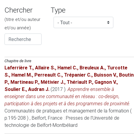
Chercher
Type
(titre et/ou auteur
et/ou année)
Chapitre de livre
Laferrière T.
,
Allaire S.
,
Hamel C.
,
Breuleux A.
,
Turcotte
S.
,
Hamel M.
,
Perreault C.
,
Trépanier C.
,
Buisson V.
,
Boutin
P.
,
Martineau P.
,
Métivier J.
,
Thériault P.
,
Gagnon V.
,
Soulier E.
,
Audran J.
(2017 )
.
Apprendre ensemble à
enseigner dans une communauté en réseau : co-design,
participation à des projets et à des programmes de proximité
.
Communautés de pratiques et management de la formation (
p.195-208 )
, Belfort, France
: Presses de l’Université de
technologie de Belfort-Montbéliard