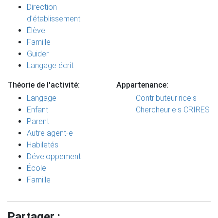
Direction
d'établissement
Élève
Famille
Guider
Langage écrit
Théorie de l'activité:
Appartenance:
Langage
Contributeur·rice·s
Enfant
Chercheur·e·s CRIRES
Parent
Autre agent-e
Habiletés
Développement
École
Famille
Partager :