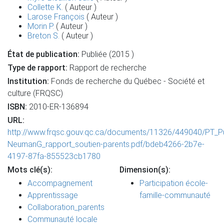
Collette K.
( Auteur )
Larose François
( Auteur )
Morin P.
( Auteur )
Breton S.
( Auteur )
État de publication:
Publiée (2015 )
Type de rapport:
Rapport de recherche
Institution:
Fonds de recherche du Québec - Société et
culture (FRQSC)
ISBN:
2010-ER-136894
URL:
http://www.frqsc.gouv.qc.ca/documents/11326/449040/PT_P
NeumanG_rapport_soutien-parents.pdf/bdeb4266-2b7e-
4197-87fa-855523cb1780
Mots clé(s):
Dimension(s):
Accompagnement
Participation école-
Apprentissage
famille-communauté
Collaboration_parents
Communauté locale