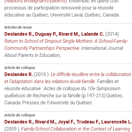
(relations enseignants-parents)
.
Ensemble, en quête d'un
processus de participation renouvelé pour la réussite
éducative au Québec
, Université Laval, Québec, Canada.
Articles de revue
Deslandes R.
,
Duguay P.
,
Rivard M.
,
Lalande C.
(2014)
.
Return to School of Dropout Single Mothers: A School-Family-
Community Partnerships Perspective
.
International Journal
About Parents in Education
,
Article de colloque
Deslandes R.
(2010 )
.
Le difficile équilibre entre la collaboration
et l’adaptation dans les relations école-famille
.
Familles et
réussite éducative : Actes de colloque du 10e Symposium
québécois de Recherche sur la famille
(p.197-215).
Québec,
Canada
: Presses de l'Université du Québec.
Article de colloque
Deslandes R.
,
Rivard M.
,
Joyal F.
,
Trudeau F.
,
Laurencelle L.
(2009 )
.
Family-School Collaboration in the Context of Learning