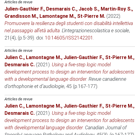
Articles de revue
Julien-Gauthier F.
,
Desmarais C.
,
Jacob S.
,
Martin-Roy S.
,
Grandisson M.
,
Lamontagne M.
,
St-Pierre M.
(2022)
.
Promuovere la resilienza degli studenti con disabilità intellettiva
nel passaggio all’età adulta
.
L'integrazionescolastica e sociale
,
21(4), (p.5-39). doi:
10.14605/ISS2142201
.
Articles de revue
Julien C.
,
Lamontagne M.
,
Julien-Gauthier F.
,
St-Pierre M.
,
Desmarais C.
(2021)
.
Using a five-step logic model
development process to design an intervention for adolescents
with a developmental language disorder
.
Revue canadienne
d’orthophonie et d’audiologie
, 45 (p.167-177).
Articles de revue
Julien C.
,
Lamontagne M.
,
Julien-Gauthier F.
,
St-Pierre M.
,
Desmarais C.
(2021)
.
Using a five-step logic model
development process to design an intervention for adolescents
with developmental language disorder
.
Canadian Journal of
Speech-Language Pathology and Audiology
, 45(3), (p.167-177).