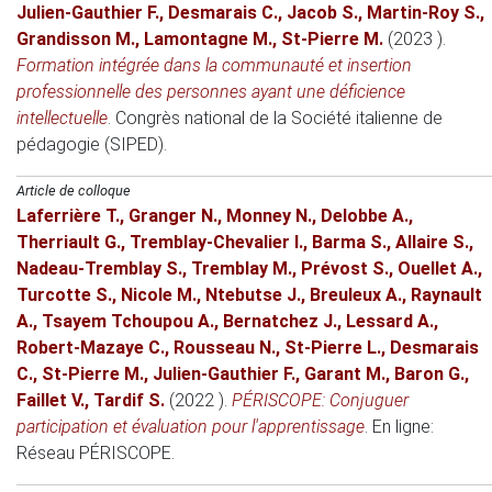
Julien-Gauthier F.
,
Desmarais C.
,
Jacob S.
,
Martin-Roy S.
,
Grandisson M.
,
Lamontagne M.
,
St-Pierre M.
(2023 )
.
Formation intégrée dans la communauté et insertion
professionnelle des personnes ayant une déficience
intellectuelle
.
Congrès national de la Société italienne de
pédagogie (SIPED)
.
Article de colloque
Laferrière T.
,
Granger N.
,
Monney N.
,
Delobbe A.
,
Therriault G.
,
Tremblay-Chevalier I.
,
Barma S.
,
Allaire S.
,
Nadeau-Tremblay S.
,
Tremblay M.
,
Prévost S.
,
Ouellet A.
,
Turcotte S.
,
Nicole M.
,
Ntebutse J.
,
Breuleux A.
,
Raynault
A.
,
Tsayem Tchoupou A.
,
Bernatchez J.
,
Lessard A.
,
Robert-Mazaye C.
,
Rousseau N.
,
St-Pierre L.
,
Desmarais
C.
,
St-Pierre M.
,
Julien-Gauthier F.
,
Garant M.
,
Baron G.
,
Faillet V.
,
Tardif S.
(2022 )
.
PÉRISCOPE: Conjuguer
participation et évaluation pour l'apprentissage
.
En ligne
:
Réseau PÉRISCOPE.