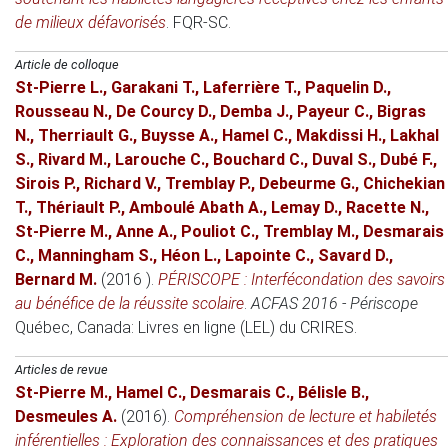
de milieux défavorisés
. FQR-SC.
Article de colloque
St-Pierre L.
,
Garakani T.
,
Laferrière T.
,
Paquelin D.
,
Rousseau N.
,
De Courcy D.
,
Demba J.
,
Payeur C.
,
Bigras
N.
,
Therriault G.
,
Buysse A.
,
Hamel C.
,
Makdissi H.
,
Lakhal
S.
,
Rivard M.
,
Larouche C.
,
Bouchard C.
,
Duval S.
,
Dubé F.
,
Sirois P.
,
Richard V.
,
Tremblay P.
,
Debeurme G.
,
Chichekian
T.
,
Thériault P.
,
Amboulé Abath A.
,
Lemay D.
,
Racette N.
,
St-Pierre M.
,
Anne A.
,
Pouliot C.
,
Tremblay M.
,
Desmarais
C.
,
Manningham S.
,
Héon L.
,
Lapointe C.
,
Savard D.
,
Bernard M.
(2016 )
.
PÉRISCOPE : Interfécondation des savoirs
au bénéfice de la réussite scolaire
.
ACFAS 2016 - Périscope
Québec, Canada
: Livres en ligne (LEL) du CRIRES.
Articles de revue
St-Pierre M.
,
Hamel C.
,
Desmarais C.
,
Bélisle B.
,
Desmeules A.
(2016)
.
Compréhension de lecture et habiletés
inférentielles : Exploration des connaissances et des pratiques