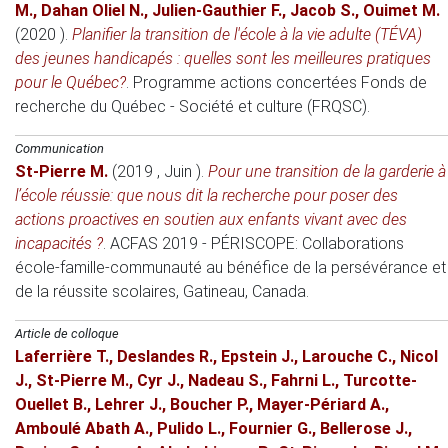
M.
,
Dahan Oliel N.
,
Julien-Gauthier F.
,
Jacob S.
,
Ouimet M.
(2020 )
.
Planifier la transition de l'école à la vie adulte (TÉVA)
des jeunes handicapés : quelles sont les meilleures pratiques
pour le Québec?
.
Programme actions concertées
Fonds de
recherche du Québec - Société et culture (FRQSC).
Communication
St-Pierre M.
(2019 , Juin )
.
Pour une transition de la garderie à
l’école réussie: que nous dit la recherche pour poser des
actions proactives en soutien aux enfants vivant avec des
incapacités ?
.
ACFAS 2019 - PÉRISCOPE: Collaborations
école-famille-communauté au bénéfice de la persévérance et
de la réussite scolaires
, Gatineau, Canada.
Article de colloque
Laferrière T.
,
Deslandes R.
,
Epstein J.
,
Larouche C.
,
Nicol
J.
,
St-Pierre M.
,
Cyr J.
,
Nadeau S.
,
Fahrni L.
,
Turcotte-
Ouellet B.
,
Lehrer J.
,
Boucher P.
,
Mayer-Périard A.
,
Amboulé Abath A.
,
Pulido L.
,
Fournier G.
,
Bellerose J.
,