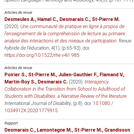
Articles de revue
Desmeules A.
,
Hamel C.
,
Desmarais C.
,
St-Pierre M.
(2020)
.
Une communauté de pratique en ligne à propos de
l’enseignement de la compréhension de lecture au primaire :
analyse des interactions et des niveaux de participation
.
Revue
hybride de l'éducation
, 4(1), (p.65-93). doi:
https://doi.org/10.1522/rhe.v4i1.985
.
Articles de revue
Poirier S.
,
St-Pierre M.
,
Julien-Gauthier F.
,
Flamand V.
,
Martin-Roy S.
,
Desmarais C.
(2020)
.
Interagency
Collaboration in the Transition from School to Adulthood of
Students with Disabilities: a Narrative Review of the literature
.
International Journal of Disability
, (p.8). doi:
10.1080 /
1034912X.2020.1779915
.
Rapport
Desmarais C.
,
Lamontagne M.
,
St-Pierre M.
,
Grandisson