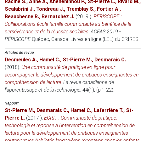
Racine S.
,
Anne A.
,
Ahehehinnou P.
,
St-Pierre L.
,
Rivard M.
,
Scalabrini J.
,
Tondreau J.
,
Tremblay S.
,
Fortier A.
,
Beauchesne R.
,
Bernatchez J.
(2019 )
.
PÉRISCOPE :
Collaborations école-famille-communauté au bénéfice de la
persévérance et de la réussite scolaires
.
ACFAS 2019 -
PÉRISCOPE
Québec, Canada
: Livres en ligne (LEL) du CRIRES.
Articles de revue
Desmeules A.
,
Hamel C.
,
St-Pierre M.
,
Desmarais C.
(2018)
.
Une communauté de pratique en ligne pour
accompagner le développement de pratiques enseignantes en
compréhension de lecture
.
La revue canadienne de
l'apprentissage et de la technologie
, 44(1), (p.1-22).
Rapport
St-Pierre M.
,
Desmarais C.
,
Hamel C.
,
Laferrière T.
,
St-
Pierre L.
(2017 )
.
ECRIT : Communauté de pratique,
technologie et réponse à l'intervention en compréhension de
lecture pour le développement de pratiques enseignantes
soutenant les habiletés langagières réceptives chez les enfants