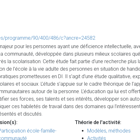
res/programme/90/400/486/c?ancre=24582
majeur pour les personnes ayant une déficience intellectuelle, ave
s la communauté, développée dans plusieurs milieux scolaires qu
après la scolarisation. Cette étude fait partie d’une recherche plus
on de l’école à la vie adulte des personnes en situation de handic
iques prometteuses en DI. Il s’agit d’une étude qualitative, expl
olaires et sociaux. L’étude s’appuie sur le cadre théorique de l’
munautaires autour de la personne. L’éducation qui lui est offert
tifier ses forces, ses talents et ses intérêts, développer son au
ratiquer ces habiletés de travail dans des domaines qui l’intéress
résentés et discutés.
sion(s):
Théorie de l'activité:
Participation école-famille-
Modèles, méthodes
communauté
Activités