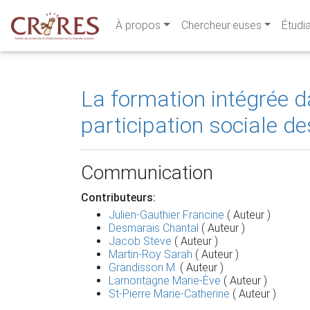
À propos
Chercheur·euses
Étudi
La formation intégrée d
participation sociale de
Communication
Contributeurs:
Julien-Gauthier Francine
( Auteur )
Desmarais Chantal
( Auteur )
Jacob Steve
( Auteur )
Martin-Roy Sarah
( Auteur )
Grandisson M.
( Auteur )
Lamontagne Marie-Ève
( Auteur )
St-Pierre Marie-Catherine
( Auteur )