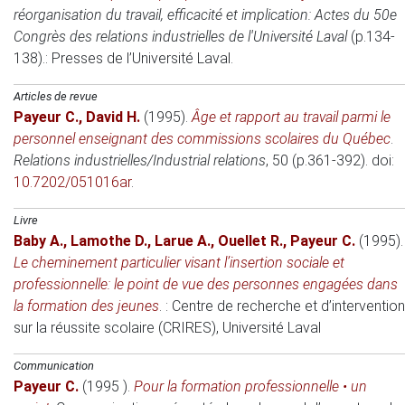
réorganisation du travail, efficacité et implication: Actes du 50e
Congrès des relations industrielles de l'Université Laval
(p.134-
138).: Presses de l’Université Laval.
Articles de revue
Payeur C.
,
David H.
(1995)
.
Âge et rapport au travail parmi le
personnel enseignant des commissions scolaires du Québec
.
Relations industrielles/Industrial relations
, 50 (p.361-392). doi:
10.7202/051016ar
.
Livre
Baby A.
,
Lamothe D.
,
Larue A.
,
Ouellet R.
,
Payeur C.
(1995)
.
Le cheminement particulier visant l’insertion sociale et
professionnelle: le point de vue des personnes engagées dans
la formation des jeunes
. : Centre de recherche et d’intervention
sur la réussite scolaire (CRIRES), Université Laval
Communication
Payeur C.
(1995 )
.
Pour la formation professionnelle • un