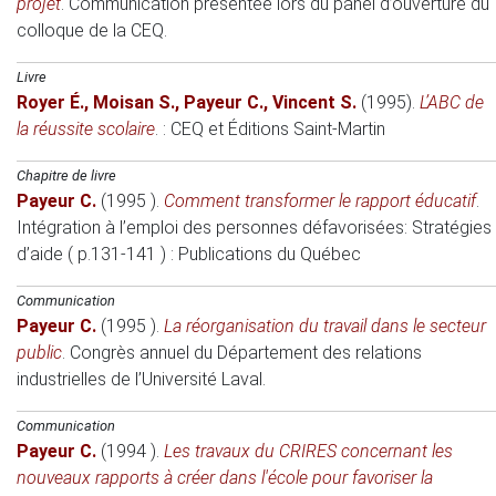
projet
.
Communication présentée lors du panel d’ouverture du
colloque de la CEQ
.
Livre
Royer É.
,
Moisan S.
,
Payeur C.
,
Vincent S.
(1995)
.
L’ABC de
la réussite scolaire
. : CEQ et Éditions Saint-Martin
Chapitre de livre
Payeur C.
(1995 )
.
Comment transformer le rapport éducatif
.
Intégration à l’emploi des personnes défavorisées: Stratégies
d’aide ( p.131-141 )
: Publications du Québec
Communication
Payeur C.
(1995 )
.
La réorganisation du travail dans le secteur
public
.
Congrès annuel du Département des relations
industrielles de l’Université Laval
.
Communication
Payeur C.
(1994 )
.
Les travaux du CRIRES concernant les
nouveaux rapports à créer dans l'école pour favoriser la