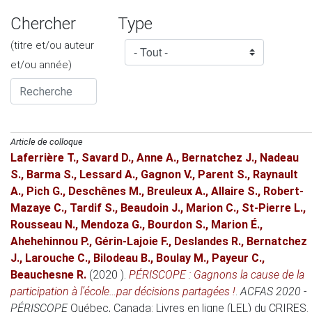
Chercher
Type
(titre et/ou auteur
et/ou année)
Article de colloque
Laferrière T.
,
Savard D.
,
Anne A.
,
Bernatchez J.
,
Nadeau
S.
,
Barma S.
,
Lessard A.
,
Gagnon V.
,
Parent S.
,
Raynault
A.
,
Pich G.
,
Deschênes M.
,
Breuleux A.
,
Allaire S.
,
Robert-
Mazaye C.
,
Tardif S.
,
Beaudoin J.
,
Marion C.
,
St-Pierre L.
,
Rousseau N.
,
Mendoza G.
,
Bourdon S.
,
Marion É.
,
Ahehehinnou P.
,
Gérin-Lajoie F.
,
Deslandes R.
,
Bernatchez
J.
,
Larouche C.
,
Bilodeau B.
,
Boulay M.
,
Payeur C.
,
Beauchesne R.
(2020 )
.
PÉRISCOPE : Gagnons la cause de la
participation à l’école…par décisions partagées !
.
ACFAS 2020 -
PÉRISCOPE
Québec, Canada
: Livres en ligne (LEL) du CRIRES.