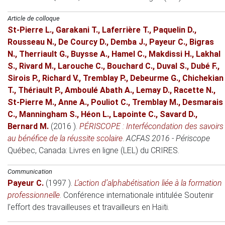
Article de colloque
St-Pierre L.
,
Garakani T.
,
Laferrière T.
,
Paquelin D.
,
Rousseau N.
,
De Courcy D.
,
Demba J.
,
Payeur C.
,
Bigras
N.
,
Therriault G.
,
Buysse A.
,
Hamel C.
,
Makdissi H.
,
Lakhal
S.
,
Rivard M.
,
Larouche C.
,
Bouchard C.
,
Duval S.
,
Dubé F.
,
Sirois P.
,
Richard V.
,
Tremblay P.
,
Debeurme G.
,
Chichekian
T.
,
Thériault P.
,
Amboulé Abath A.
,
Lemay D.
,
Racette N.
,
St-Pierre M.
,
Anne A.
,
Pouliot C.
,
Tremblay M.
,
Desmarais
C.
,
Manningham S.
,
Héon L.
,
Lapointe C.
,
Savard D.
,
Bernard M.
(2016 )
.
PÉRISCOPE : Interfécondation des savoirs
au bénéfice de la réussite scolaire
.
ACFAS 2016 - Périscope
Québec, Canada
: Livres en ligne (LEL) du CRIRES.
Communication
Payeur C.
(1997 )
.
L’action d’alphabétisation liée à la formation
professionnelle
.
Conférence internationale intitulée Soutenir
l’effort des travailleuses et travailleurs en Haïti
.