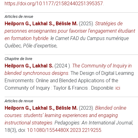
https://doi.org/10.1177/21582440251395357
.
Articles de revue
Heilporn G.
,
Lakhal S.
,
Bélisle M.
(2025)
.
Stratégies de
personnes enseignantes pour favoriser l’engagement étudiant
en formation hybride
.
le Carnet FAD du Campus numérique
Québec, Pôle d’expertise
,
Chapitre de livre
Heilporn G.
,
Lakhal S.
(2024 )
.
The Community of Inquiry in
blended synchronous designs
.
The Design of Digital Learning
Environments: Online and Blended Applications of the
Community of Inquiry
: Taylor & Francis . Disponible:
ici
Articles de revue
Heilporn G.
,
Lakhal S.
,
Bélisle M.
(2023)
.
Blended online
courses: students’ learning experiences and engaging
instructional strategies
.
Pedagogies: An International Journal
,
18(3), doi:
10.1080/1554480X.2023.2219255
.