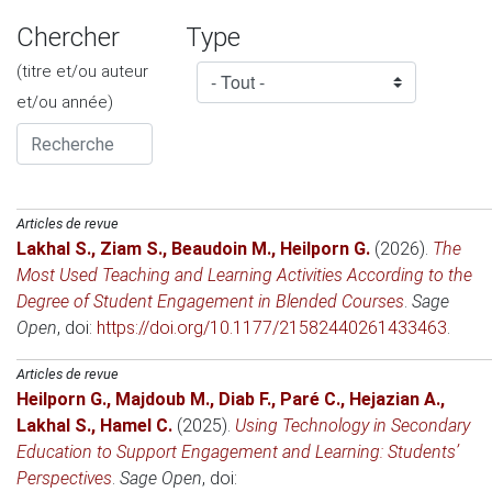
Chercher
Type
(titre et/ou auteur
et/ou année)
Articles de revue
Lakhal S.
,
Ziam S.
,
Beaudoin M.
,
Heilporn G.
(2026)
.
The
Most Used Teaching and Learning Activities According to the
Degree of Student Engagement in Blended Courses
.
Sage
Open
, doi:
https://doi.org/10.1177/21582440261433463
.
Articles de revue
Heilporn G.
,
Majdoub M.
,
Diab F.
,
Paré C.
,
Hejazian A.
,
Lakhal S.
,
Hamel C.
(2025)
.
Using Technology in Secondary
Education to Support Engagement and Learning: Students’
Perspectives
.
Sage Open
, doi: