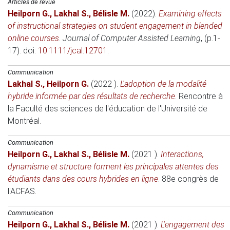
Articles de revue
Heilporn G.
,
Lakhal S.
,
Bélisle M.
(2022)
.
Examining effects
of instructional strategies on student engagement in blended
online courses
.
Journal of Computer Assisted Learning
, (p.1-
17). doi:
10.1111/jcal.12701
.
Communication
Lakhal S.
,
Heilporn G.
(2022 )
.
L'adoption de la modalité
hybride informée par des résultats de recherche
.
Rencontre à
la Faculté des sciences de l'éducation de l'Université de
Montréal
.
Communication
Heilporn G.
,
Lakhal S.
,
Bélisle M.
(2021 )
.
Interactions,
dynamisme et structure forment les principales attentes des
étudiants dans des cours hybrides en ligne
.
88e congrès de
l'ACFAS
.
Communication
Heilporn G.
,
Lakhal S.
,
Bélisle M.
(2021 )
.
L'engagement des