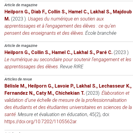
Article de magazine
Heilporn G.
,
Diab F.
,
Collin S.
,
Hamel C.
,
Lakhal S.
,
Majdoub
M.
(2023 )
.
Usages du numérique en soutien aux
apprentissages et à l’engagement des élèves : ce qu’en
pensent des enseignants et des élèves
.
École branchée
Article de magazine
Heilporn G.
,
Collin S.
,
Hamel C.
,
Lakhal S.
,
Paré C.
(2023 )
.
Le numérique au secondaire pour soutenir l’engagement et les
apprentissages des élèves
.
Revue RIRE
Articles de revue
Bélisle M.
,
Heilporn G.
,
Lavoie P.
,
Lakhal S.
,
Lechasseur K.
,
Fernandez N.
,
Caty M.
,
Chichekian T.
(2023)
.
Élaboration et
validation d’une échelle de mesure de la professionnalisation
des étudiants et des étudiantes universitaires en sciences de la
santé
.
Mesure et évaluation en éducation
, 45(2), doi:
https://doi.org/10.7202/1105562ar
.