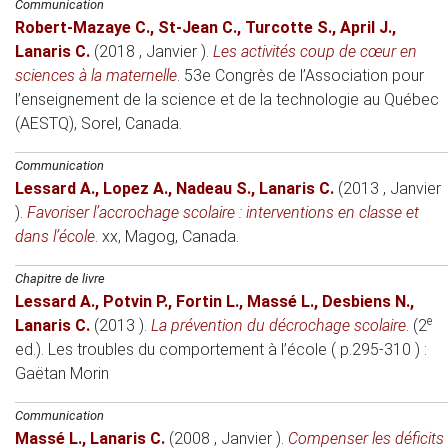
Communication
Robert-Mazaye C.
,
St-Jean C.
,
Turcotte S.
,
April J.
,
Lanaris C.
(2018 , Janvier )
.
Les activités coup de cœur en
sciences à la maternelle
.
53e Congrès de l’Association pour
l’enseignement de la science et de la technologie au Québec
(AESTQ)
, Sorel, Canada.
Communication
Lessard A.
,
Lopez A.
,
Nadeau S.
,
Lanaris C.
(2013 , Janvier
)
.
Favoriser l’accrochage scolaire : interventions en classe et
dans l’école
.
xx
, Magog, Canada.
Chapitre de livre
Lessard A.
,
Potvin P.
,
Fortin L.
,
Massé L.
,
Desbiens N.
,
e
Lanaris C.
(2013 )
.
La prévention du décrochage scolaire
. (2
ed.).
Les troubles du comportement à l’école ( p.295-310 )
:
Gaëtan Morin
Communication
Massé L.
,
Lanaris C.
(2008 , Janvier )
.
Compenser les déficits