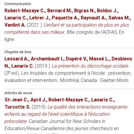
Communication
Robert-Mazaye C.
,
Bernard M.
,
Bigras N.
,
Bolduc J.
,
Lanaris C.
,
Lehrer J.
,
Paquette A.
,
Raynault A.
,
Salvas M.
,
Vanlint A.
(2021 )
.
L’enfant et sa participation de plus en plus
compétente dans ses milieux
.
88e congrès de l'ACFAS
, En
ligne.
Chapitre de livre
Lessard A.
,
Archambault I.
,
Dupéré V.
,
Massé L.
,
Desbiens
N.
,
Lanaris C.
(2019 )
.
La prévention du décrochage scolaire
.
e
(3
ed.).
Les troubles de comportement à l’école : prévention,
évaluation et intervention
, Montréal, Canada
: Gaëtan Morin
Articles de revue
St-Jean C.
,
April J.
,
Robert-Mazaye C.
,
Lanaris C.
,
Turcotte S.
(2019)
.
La qualité des interactions enseignante-
enfants au regard de l’éveil scientifique à l’éducation
préscolaire
.
Canadian Journal for New Scholars in
Education/Revue Canadienne des jeunes chercheurs en