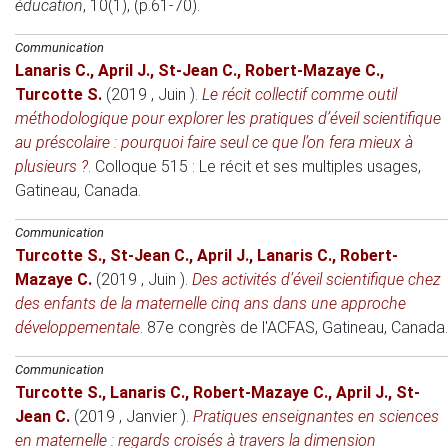
éducation
, 10(1), (p.61-70).
Communication
Lanaris C.
,
April J.
,
St-Jean C.
,
Robert-Mazaye C.
,
Turcotte S.
(2019 , Juin )
.
Le récit collectif comme outil
méthodologique pour explorer les pratiques d’éveil scientifique
au préscolaire : pourquoi faire seul ce que l’on fera mieux à
plusieurs ?
.
Colloque 515 : Le récit et ses multiples usages
,
Gatineau, Canada.
Communication
Turcotte S.
,
St-Jean C.
,
April J.
,
Lanaris C.
,
Robert-
Mazaye C.
(2019 , Juin )
.
Des activités d’éveil scientifique chez
des enfants de la maternelle cinq ans dans une approche
développementale
.
87e congrès de l'ACFAS
, Gatineau, Canada.
Communication
Turcotte S.
,
Lanaris C.
,
Robert-Mazaye C.
,
April J.
,
St-
Jean C.
(2019 , Janvier )
.
Pratiques enseignantes en sciences
en maternelle : regards croisés à travers la dimension