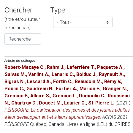
Chercher
Type
(titre et/ou auteur
et/ou année)
Article de colloque
Robert-Mazaye C.
,
Rahm J.
,
Laferrière T.
,
Paquette A.
,
Salvas M.
,
Vanlint A.
,
Lanaris C.
,
Bolduc J.
,
Raynault A.
,
Bigras N.
,
Lessard A.
,
Fortin C.
,
Beaudoin M.
,
Rémy V.
,
Poulin C.
,
Gaudreau N.
,
Fortier A.
,
Marion É.
,
Granger N.
,
Gremion F.
,
Allaire S.
,
Gremion L.
,
Dumoulin C.
,
Rousseau
N.
,
Chartray D.
,
Doucet M.
,
Laurier C.
,
St-Pierre L.
(2021 )
.
PÉRISCOPE: La participation des jeunes et des jeunes adultes
à leur développement et à leurs apprentissages
.
ACFAS 2021 -
PÉRISCOPE
Québec, Canada
: Livres en ligne (LEL) du CRIRES.