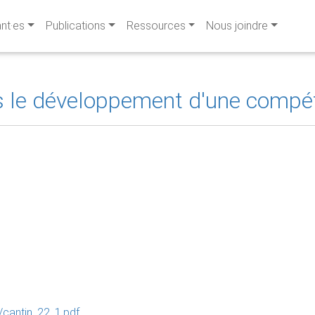
ant·es
Publications
Ressources
Nous joindre
s le développement d'une compéte
e/cantin_22_1.pdf