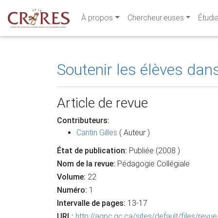
À propos
Chercheur·euses
Étudi
Soutenir les élèves dan
Article de revue
Contributeurs:
Cantin Gilles
( Auteur )
État de publication:
Publiée (2008 )
Nom de la revue:
Pédagogie Collégiale
Volume:
22
Numéro:
1
Intervalle de pages:
13-17
URL:
http://aqpc.qc.ca/sites/default/files/revu