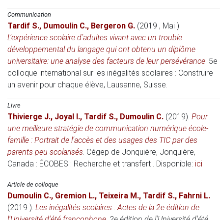
Communication
Tardif S.
,
Dumoulin C.
,
Bergeron G.
(2019 , Mai )
.
L’expérience scolaire d’adultes vivant avec un trouble
développemental du langage qui ont obtenu un diplôme
universitaire: une analyse des facteurs de leur persévérance
.
5e
colloque international sur les inégalités scolaires : Construire
un avenir pour chaque élève
, Lausanne, Suisse.
Livre
Thivierge J.
,
Joyal I.
,
Tardif S.
,
Dumoulin C.
(2019)
.
Pour
une meilleure stratégie de communication numérique école-
famille : Portrait de l’accès et des usages des TIC par des
parents peu scolarisés
. Cégep de Jonquière, Jonquière,
Canada : ÉCOBES : Recherche et transfert . Disponible:
ici
Article de colloque
Dumoulin C.
,
Gremion L.
,
Teixeira M.
,
Tardif S.
,
Fahrni L.
(2019 )
.
Les inégalités scolaires : Actes de la 2e édition de
l'Université d'été francophone
.
2e édition de l'Université d'été