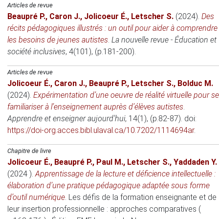
Articles de revue
Beaupré P.
,
Caron J.
,
Jolicoeur É.
,
Letscher S.
(2024)
.
Des
récits pédagogiques illustrés : un outil pour aider à comprendre
les besoins de jeunes autistes
.
La nouvelle revue - Éducation et
société inclusives
, 4(101), (p.181-200).
Articles de revue
Jolicoeur É.
,
Caron J.
,
Beaupré P.
,
Letscher S.
,
Bolduc M.
(2024)
.
Expérimentation d’une oeuvre de réalité virtuelle pour se
familiariser à l’enseignement auprès d’élèves autistes
.
Apprendre et enseigner aujourd'hui
, 14(1), (p.82-87). doi:
https://doi-org.acces.bibl.ulaval.ca/10.7202/1114694ar
.
Chapitre de livre
Jolicoeur É.
,
Beaupré P.
,
Paul M.
,
Letscher S.
,
Yaddaden Y.
(2024 )
.
Apprentissage de la lecture et déficience intellectuelle :
élaboration d’une pratique pédagogique adaptée sous forme
d’outil numérique
.
Les défis de la formation enseignante et de
leur insertion professionnelle : approches comparatives (