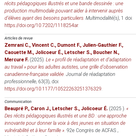
récits pédagogiques illustrés et une bande dessinée : une
production multimodale pouvant aider à intervenir auprès
d’élèves ayant des besoins particuliers
.
Multimodalité(s)
, 1 doi:
https://doi.org/10.7202/1118254ar
.
Articles de revue
Zemrani C.
,
Vincent C.
,
Dumont F.
,
Julien-Gauthier F.
,
Caouette M.
,
Jolicoeur É.
,
Letscher S.
,
Boucher N.
,
Mercure F.
(2025)
.
Le « profil de réadaptation et d'adaptation
au travail » pour les adultes autistes, une grille d'observation
canadienne-française validée
.
Journal de réadaptation
professionnelle
, 63(3), doi:
https://doi.org/10.1177/10522263251376329
.
Communication
Beaupré P.
,
Caron J.
,
Letscher S.
,
Jolicoeur É.
(2025 )
.
«
Des récits pédagogiques illustrés et une BD : une approche
innovante pour donner la voix à des jeunes en situation de
vulnérabilité et à leur famille »
.
92e Congrès de ACFAS
,