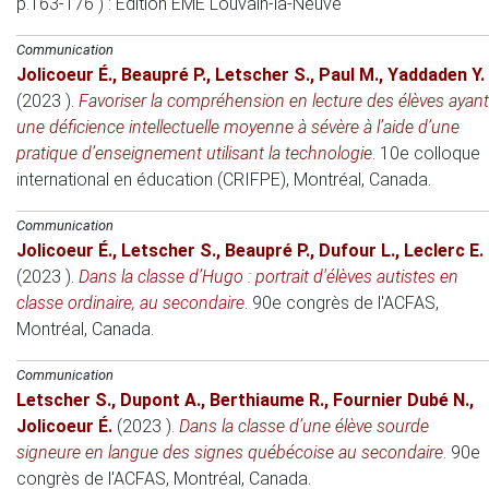
p.163-176 )
: Édition EME Louvain-la-Neuve
Communication
Jolicoeur É.
,
Beaupré P.
,
Letscher S.
,
Paul M.
,
Yaddaden Y.
(2023 )
.
Favoriser la compréhension en lecture des élèves ayant
une déficience intellectuelle moyenne à sévère à l’aide d’une
pratique d’enseignement utilisant la technologie
.
10e colloque
international en éducation (CRIFPE)
, Montréal, Canada.
Communication
Jolicoeur É.
,
Letscher S.
,
Beaupré P.
,
Dufour L.
,
Leclerc E.
(2023 )
.
Dans la classe d’Hugo : portrait d'élèves autistes en
classe ordinaire, au secondaire
.
90e congrès de l'ACFAS
,
Montréal, Canada.
Communication
Letscher S.
,
Dupont A.
,
Berthiaume R.
,
Fournier Dubé N.
,
Jolicoeur É.
(2023 )
.
Dans la classe d’une élève sourde
signeure en langue des signes québécoise au secondaire
.
90e
congrès de l'ACFAS
, Montréal, Canada.