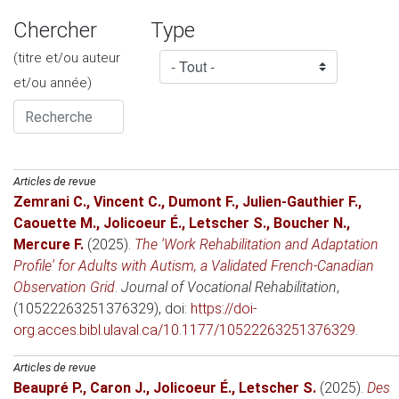
Chercher
Type
(titre et/ou auteur
et/ou année)
Articles de revue
Zemrani C.
,
Vincent C.
,
Dumont F.
,
Julien-Gauthier F.
,
Caouette M.
,
Jolicoeur É.
,
Letscher S.
,
Boucher N.
,
Mercure F.
(2025)
.
The 'Work Rehabilitation and Adaptation
Profile' for Adults with Autism, a Validated French-Canadian
Observation Grid
.
Journal of Vocational Rehabilitation
,
(10522263251376329), doi:
https://doi-
org.acces.bibl.ulaval.ca/10.1177/10522263251376329
.
Articles de revue
Beaupré P.
,
Caron J.
,
Jolicoeur É.
,
Letscher S.
(2025)
.
Des