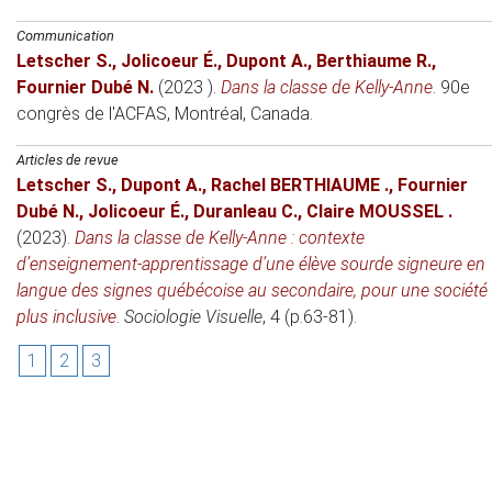
Communication
Letscher S.
,
Jolicoeur É.
,
Dupont A.
,
Berthiaume R.
,
Fournier Dubé N.
(2023 )
.
Dans la classe de Kelly-Anne
.
90e
congrès de l'ACFAS
, Montréal, Canada.
Articles de revue
Letscher S.
,
Dupont A.
,
Rachel BERTHIAUME .
,
Fournier
Dubé N.
,
Jolicoeur É.
,
Duranleau C.
,
Claire MOUSSEL .
(2023)
.
Dans la classe de Kelly-Anne : contexte
d’enseignement-apprentissage d’une élève sourde signeure en
langue des signes québécoise au secondaire, pour une société
plus inclusive
.
Sociologie Visuelle
, 4 (p.63-81).
1
2
3