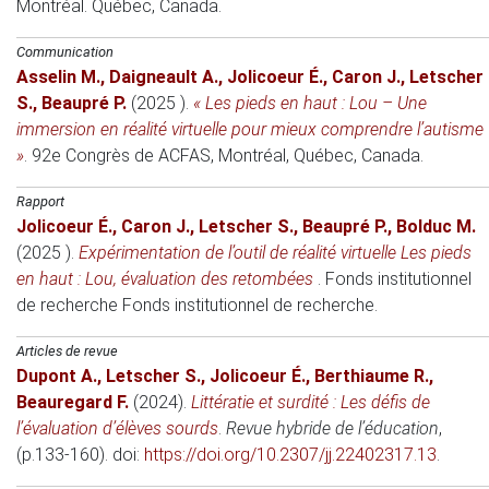
Montréal. Québec, Canada.
Communication
Asselin M.
,
Daigneault A.
,
Jolicoeur É.
,
Caron J.
,
Letscher
S.
,
Beaupré P.
(2025 )
.
« Les pieds en haut : Lou – Une
immersion en réalité virtuelle pour mieux comprendre l’autisme
»
.
92e Congrès de ACFAS, Montréal
, Québec, Canada.
Rapport
Jolicoeur É.
,
Caron J.
,
Letscher S.
,
Beaupré P.
,
Bolduc M.
(2025 )
.
Expérimentation de l’outil de réalité virtuelle Les pieds
en haut : Lou, évaluation des retombées
.
Fonds institutionnel
de recherche
Fonds institutionnel de recherche.
Articles de revue
Dupont A.
,
Letscher S.
,
Jolicoeur É.
,
Berthiaume R.
,
Beauregard F.
(2024)
.
Littératie et surdité : Les défis de
l’évaluation d’élèves sourds
.
Revue hybride de l’éducation
,
(p.133-160). doi:
https://doi.org/10.2307/jj.22402317.13
.