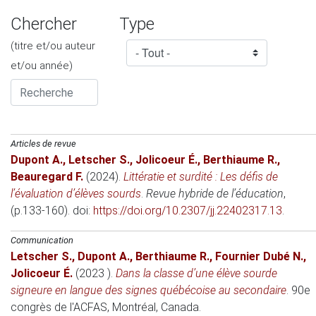
Chercher
Type
(titre et/ou auteur
et/ou année)
Articles de revue
Dupont A.
,
Letscher S.
,
Jolicoeur É.
,
Berthiaume R.
,
Beauregard F.
(2024)
.
Littératie et surdité : Les défis de
l’évaluation d’élèves sourds
.
Revue hybride de l’éducation
,
(p.133-160). doi:
https://doi.org/10.2307/jj.22402317.13
.
Communication
Letscher S.
,
Dupont A.
,
Berthiaume R.
,
Fournier Dubé N.
,
Jolicoeur É.
(2023 )
.
Dans la classe d’une élève sourde
signeure en langue des signes québécoise au secondaire
.
90e
congrès de l'ACFAS
, Montréal, Canada.