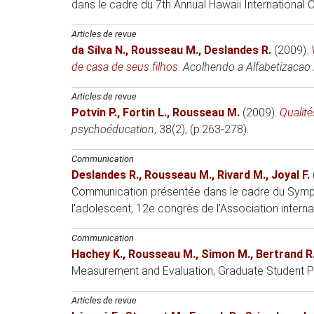
dans le cadre du 7th Annual Hawaii International
Articles de revue
da Silva N.
,
Rousseau M.
,
Deslandes R.
(2009)
.
de casa de seus filhos
.
Acolhendo a Alfabetizacao 
Articles de revue
Potvin P.
,
Fortin L.
,
Rousseau M.
(2009)
.
Qualit
psychoéducation
, 38(2), (p.263-278).
Communication
Deslandes R.
,
Rousseau M.
,
Rivard M.
,
Joyal F.
Communication présentée dans le cadre du Symposiu
l'adolescent, 12e congrès de l'Association intern
Communication
Hachey K.
,
Rousseau M.
,
Simon M.
,
Bertrand R
Measurement and Evaluation, Graduate Student P
Articles de revue