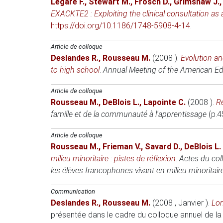
Légaré F.
,
Stewart M.
,
Frosch D.
,
Grimshaw J.
EXACKTE2 : Exploiting the clinical consultation a
https://doi.org/10.1186/1748-5908-4-14
.
Article de colloque
Deslandes R.
,
Rousseau M.
(2008 )
.
Evolution an
to high school
.
Annual Meeting of the American Ed
Article de colloque
Rousseau M.
,
DeBlois L.
,
Lapointe C.
(2008 )
.
Re
famille et de la communauté à l'apprentissage
(p.4
Article de colloque
Rousseau M.
,
Frieman V.
,
Savard D.
,
DeBlois L.
milieu minoritaire : pistes de réflexion
.
Actes du col
les élèves francophones vivant en milieu minoritaire
Communication
Deslandes R.
,
Rousseau M.
(2008 , Janvier )
.
Lon
présentée dans le cadre du colloque annuel de la