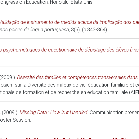
 Congress on Education
, Honolulu, États-Unis.
Validação de instrumento de medida acerca da implicação dos pa
nos paises de lingua portuguesa
, 3(6), (p.342-364).
és psychométriques du questionnaire de dépistage des élèves à ri
(2009 )
.
Diversité des familles et compétences transversales dans 
m sur la Diversité des milieux de vie, éducation familiale et c
ationale de formation et de recherche en éducation familiale (AI
.
(2009 )
.
Missing Data : How is it Handled
.
Communication présent
oster Session
.