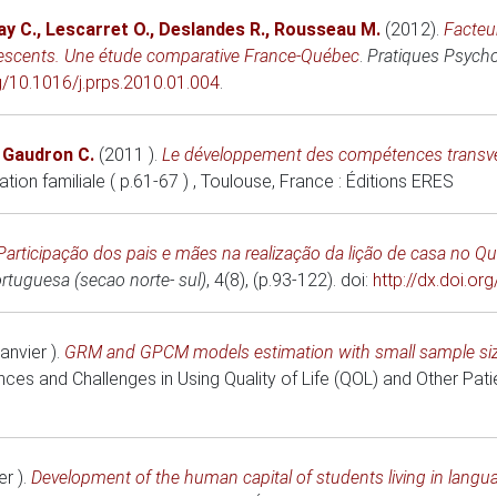
y C.
,
Lescarret O.
,
Deslandes R.
,
Rousseau M.
(2012)
.
Facteu
lescents. Une étude comparative France-Québec
.
Pratiques Psycho
rg/10.1016/j.prps.2010.01.004
.
,
Gaudron C.
(2011 )
.
Le développement des compétences transvers
tion familiale ( p.61-67 )
, Toulouse, France
: Éditions ERES
Participação dos pais e mães na realização da lição de casa no Qu
rtuguesa (secao norte- sul)
, 4(8), (p.93-122). doi:
http://dx.doi.o
anvier )
.
GRM and GPCM models estimation with small sample si
es and Challenges in Using Quality of Life (QOL) and Other Pa
er )
.
Development of the human capital of students living in langua