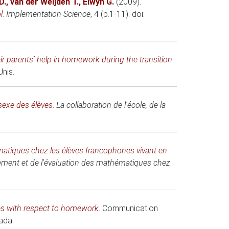
D.
,
van der Weijden T.
,
Elwyn G.
(2009)
.
l
.
Implementation Science
, 4 (p.1-11). doi:
r parents’ help in homework during the transition
Unis
.
 sexe des élèves
.
La collaboration de l'école, de la
matiques chez les élèves francophones vivant en
ment et de l'évaluation des mathématiques chez
es with respect to homework
.
Communication
ada.