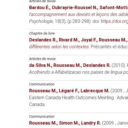
Articles de revue
Bardou É.
,
Oubrayrie-Roussel N.
,
Safont-Motta
l'accompagnement aux devoirs et leçons des ado
Psychologie
, 18(3), (p.283-298). doi:
https://doi.o
Chapitre de livre
Deslandes R.
,
Rivard M.
,
Joyal F.
,
Rousseau M.
différentes selon les contextes
.
Précarités et éduca
Articles de revue
da Silva N.
,
Rousseau M.
,
Deslandes R.
(2010)
.
Acolhendo a Alfabetizacao nos paises de lingua po
Communication
Rousseau M.
,
Légaré F.
,
Labrecque M.
(2009 , J
Eastern Canada Health Outcomes Meeting : Advanc
Canada.
Communication
Rousseau M.
,
Simon M.
,
Landry R.
(2009 , Janvi