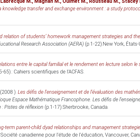
,
Labrecque M.
,
Magnan M.
,
Ouimet M.
,
Rousseau M.
,
Stacey 
s a knowledge transfer and exchange environment : a study protoco
d relation of students’ homework management strategies and thei
ucational Research Association (AERA)
(p.1-22).
New York, États-
lations entre le capital familial et le rendement en lecture selon le
5-65).: Cahiers scientifiques de l’ACFAS.
(2008 )
.
Les défis de l'enseignement et de l'évaluation des mathé
loque Espace Mathématique Francophone. Les défis de l'enseigne
 : Pistes de réflexion
(p.1-17).
Sherbrooke, Canada
.
g-term parent-child dyad relationships and management strategi
 Société canadienne pour l'étude de l'éducation
, Vancouver, Can