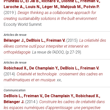
Pruneau D.
,
El Jai B.
,
Richard V.
,
Dionne L.
,
Freiman V.
,
Laroche A.
,
Louis N.
,
Léger M.
,
Mahjoub M.
,
Potvin P.
(2019 )
.
Design thinking as a collaborative approach for
creating sustainability solutions in the built environment
.
Ecocity World Summit
.
Articles de revue
Bélanger J.
,
DeBlois L.
,
Freiman V.
(2015)
.
La créativité des
élèves comme outil pour interpréter et intervenir en
orthopédagogie
.
La revue de l’ADOQ
, (p.27-29).
Articles de revue
Robichaud X.
,
De Champlain Y.
,
DeBlois L.
,
Freiman V.
(2014)
.
Créativité et technologie : croisement des cadres en
mathématiques et en musique
.
xx
,
Communication
DeBlois L.
,
Freiman V.
,
De Champlain Y.
,
Robichaud X.
,
Bélanger J.
(2014 )
.
Construire les cadres de créativité dans
les espaces numériques d'apprentissage: une perspective