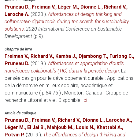
Pruneau D.
,
Freiman V.
,
Léger M.
,
Dionne L.
,
Richard V.
,
Laroche A.
(2020 )
.
Affordances of design thinking and
collaborative digital tools during the search for sustainability
solutions
.
2020 International Conference on Sustainable
Development
(p.9)..
Chapitre de livre
Freiman V.
,
Richard V.
,
Kamba J.
,
Djambong T.
,
Furlong C.
,
Pruneau D.
(2019 )
.
Affordances et appropriation d’outils
numériques collaboratifs (TIC) durant la pensée design
.
La
pensée design pour le développement durable : Applications
de la démarche en milieux scolaire, académique et
communautaire ( p.64-76 )
, Moncton, Canada
: Groupe de
recherche Littoral et vie . Disponible:
ici
Article de colloque
Pruneau D.
,
Freiman V.
,
Richard V.
,
Dionne L.
,
Laroche A.
,
Léger M.
,
El Jai B.
,
Mahjoub M.
,
Louis N.
,
Khattabi A.
,
Potvin P.
(2019 )
.
The affordances of design thinking and