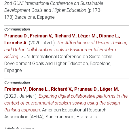
2nd GUNi International Conference on Sustainable
Development Goals and Higher Education
(p.173-
178).
Barcelone, Espagne
.
Communication
Pruneau D.
,
Freiman V.
,
Richard V.
,
Léger M.
,
Dionne L.
,
Laroche A.
(2020 , Avril )
.
The Affordances of Design Thinking
and Online Collaboration Tools in Environmental Problem
Solving
.
GUNi International Conference on Sustainable
Development Goals and Higher Education
, Barcelone,
Espagne.
Communication
Freiman V.
,
Dionne L.
,
Richard V.
,
Pruneau D.
,
Léger M.
(2020 , Janvier )
.
Exploring digital collaborative platforms in the
context of environmental problem-solving using the design
thinking approach
.
American Educational Research
Association (AERA)
, San Francisco, États-Unis.
Article de colloque