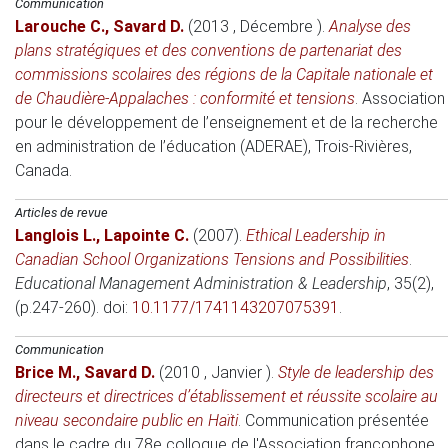
Communication
Larouche C.
,
Savard D.
(2013 , Décembre )
.
Analyse des
plans stratégiques et des conventions de partenariat des
commissions scolaires des régions de la Capitale nationale et
de Chaudière-Appalaches : conformité et tensions
.
Association
pour le développement de l’enseignement et de la recherche
en administration de l’éducation (ADERAE)
, Trois-Rivières,
Canada.
Articles de revue
Langlois L.
,
Lapointe C.
(2007)
.
Ethical Leadership in
Canadian School Organizations Tensions and Possibilities
.
Educational Management Administration & Leadership
, 35(2),
(p.247-260). doi:
10.1177/1741143207075391
.
Communication
Brice M.
,
Savard D.
(2010 , Janvier )
.
Style de leadership des
directeurs et directrices d’établissement et réussite scolaire au
niveau secondaire public en Haïti
.
Communication présentée
dans le cadre du 78e colloque de l'Association francophone