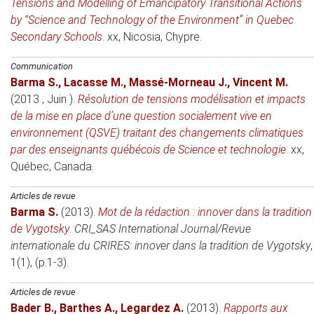
Tensions and Modelling of Emancipatory Transitional Actions
by “Science and Technology of the Environment” in Quebec
Secondary Schools
.
xx
, Nicosia, Chypre.
Communication
Barma S.
,
Lacasse M.
,
Massé-Morneau J.
,
Vincent M.
(2013 , Juin )
.
Résolution de tensions modélisation et impacts
de la mise en place d’une question socialement vive en
environnement (QSVE) traitant des changements climatiques
par des enseignants québécois de Science et technologie
.
xx
,
Québec, Canada.
Articles de revue
Barma S.
(2013)
.
Mot de la rédaction : innover dans la tradition
de Vygotsky
.
CRI_SAS International Journal/Revue
internationale du CRIRES: innover dans la tradition de Vygotsky
,
1(1), (p.1-3).
Articles de revue
Bader B.
,
Barthes A.
,
Legardez A.
(2013)
.
Rapports aux