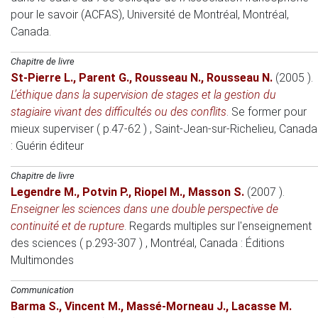
pour le savoir (ACFAS), Université de Montréal
, Montréal,
Canada.
Chapitre de livre
St-Pierre L.
,
Parent G.
,
Rousseau N.
,
Rousseau N.
(2005 )
.
L’éthique dans la supervision de stages et la gestion du
stagiaire vivant des difficultés ou des conflits
.
Se former pour
mieux superviser ( p.47-62 )
, Saint-Jean-sur-Richelieu, Canada
: Guérin éditeur
Chapitre de livre
Legendre M.
,
Potvin P.
,
Riopel M.
,
Masson S.
(2007 )
.
Enseigner les sciences dans une double perspective de
continuité et de rupture
.
Regards multiples sur l'enseignement
des sciences ( p.293-307 )
, Montréal, Canada
: Éditions
Multimondes
Communication
Barma S.
,
Vincent M.
,
Massé-Morneau J.
,
Lacasse M.