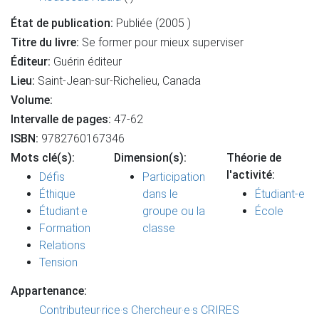
État de publication:
Publiée (2005 )
Titre du livre:
Se former pour mieux superviser
Éditeur:
Guérin éditeur
Lieu:
Saint-Jean-sur-Richelieu, Canada
Volume:
Intervalle de pages:
47-62
ISBN:
9782760167346
Mots clé(s):
Dimension(s):
Théorie de
l'activité:
Défis
Participation
Éthique
dans le
Étudiant-e
Étudiant·e
groupe ou la
École
Formation
classe
Relations
Tension
Appartenance:
Contributeur·rice·s
Chercheur·e·s CRIRES