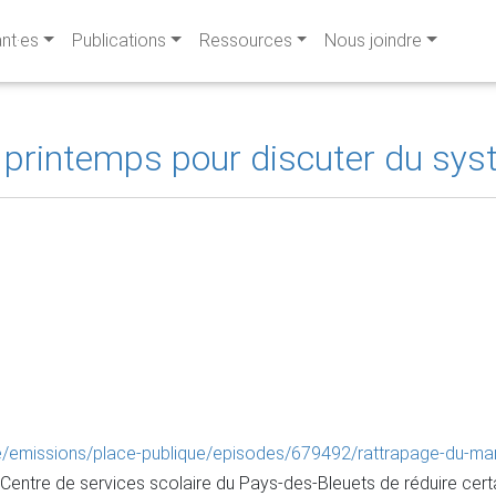
ant·es
Publications
Ressources
Nous joindre
 printemps pour discuter du sys
re/emissions/place-publique/episodes/679492/rattrapage-du-mar
u Centre de services scolaire du Pays-des-Bleuets de réduire cer