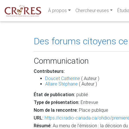
À propos
Chercheur·euses
Étudi
Des forums citoyens ce
Communication
Contributeurs:
Doucet Catherine
( Auteur )
Allaire Stéphane
( Auteur )
État de publication:
publié
Type de présentation:
Entrevue
Nom de la rencontre:
Place publique
URL:
https://ici.radio-canada.ca/ohdio/premie
Résumé:
Au menu de l'émission : la décision d