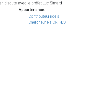
 en discute avec le préfet Luc Simard.
Appartenance:
Contributeur·rice·s
Chercheur·e·s CRIRES