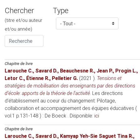
Chercher
Type
(titre et/ou auteur
et/ou année)
Chapitre de livre
Larouche C.
,
Savard D.
,
Beauchesne R.
,
Jean P.
,
Progin L.
,
Letor C.
,
Étienne R.
,
Pelletier G.
(2021 )
.
Tensions et
stratégies de mobilisation des enseignants par des directions
d'école: apports de la théorie de l'activité
.
Les directions
d'établissement au coeur du changement: Pilotage,
collaboration et accompagnement des équipes éducatives (
vol.1 p.131-148 )
: De Boeck . Disponible:
ici
Chapitre de livre
Larouche C.
,
Savard D.
,
Kamyap Yeh-Sie Saguet Tina R.
,