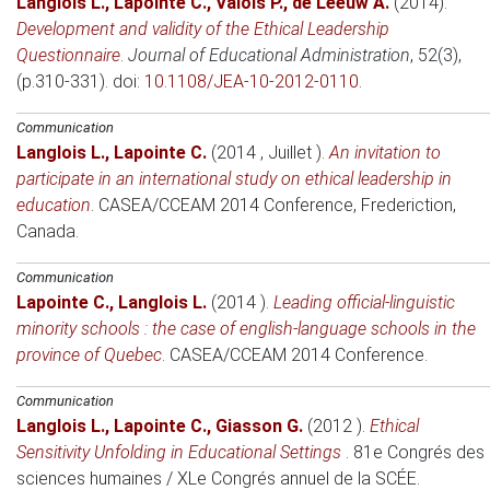
Langlois L.
,
Lapointe C.
,
Valois P.
,
de Leeuw A.
(2014)
.
Development and validity of the Ethical Leadership
Questionnaire
.
Journal of Educational Administration
, 52(3),
(p.310-331). doi:
10.1108/JEA-10-2012-0110
.
Communication
Langlois L.
,
Lapointe C.
(2014 , Juillet )
.
An invitation to
participate in an international study on ethical leadership in
education
.
CASEA/CCEAM 2014 Conference
, Frederiction,
Canada.
Communication
Lapointe C.
,
Langlois L.
(2014 )
.
Leading official-linguistic
minority schools : the case of english-language schools in the
province of Quebec
.
CASEA/CCEAM 2014 Conference
.
Communication
Langlois L.
,
Lapointe C.
,
Giasson G.
(2012 )
.
Ethical
Sensitivity Unfolding in Educational Settings
.
81e Congrés des
sciences humaines / XLe Congrés annuel de la SCÉE
.