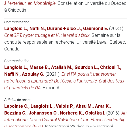
à l'extérieur, en Montérégie
.
Constellation
Université du Québec
à Chicoutimi.
Communication
Langlois L.
,
Naffi N.
,
Durand-Folco J.
,
Gaumond È.
(2023 )
.
ChatGPT, hyper trucage et IA : le vrai du faux
.
Semaine sur la
conduite responsable en recherche
, Université Laval, Québec,
Canada.
Communication
Langlois L.
,
Masse B.
,
Atallah M.
,
Gourdon L.
,
Chtioui T.
,
Naffi N.
,
Azoulay G.
(2021 )
.
Et si l'IA pouvait transformer
notre façon d'apprendre? De l'école à l'université, état des lieux
et potentiels de l'IA
.
Expor'IA
.
Articles de revue
Lapointe C.
,
Langlois L.
,
Valois P.
,
Aksu M.
,
Arar K.
,
Bezzina C.
,
Johansson O.
,
Norberg K.
,
Oplatka I.
(2016)
.
An
International Cross-Cultural Validation of the Ethical Leadership
Questionnaire (ELQ)
.
International Studies in Educational