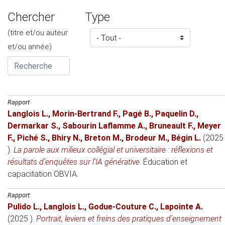
Chercher
Type
(titre et/ou auteur
et/ou année)
Rapport
Langlois L.
,
Morin-Bertrand F.
,
Pagé B.
,
Paquelin D.
,
Dermarkar S.
,
Sabourin Laflamme A.
,
Bruneault F.
,
Meyer
F.
,
Piché S.
,
Bhiry N.
,
Breton M.
,
Brodeur M.
,
Bégin L.
(2025
)
.
La parole aux milieux collégial et universitaire : réflexions et
résultats d’enquêtes sur l’IA générative
.
Éducation et
capacitation
OBVIA.
Rapport
Pulido L.
,
Langlois L.
,
Godue-Couture C.
,
Lapointe A.
(2025 )
.
Portrait, leviers et freins des pratiques d’enseignement