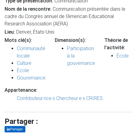
Type de présentation:
Communication
Nom de la rencontre:
Communication présentée dans le
cadre du Congrès annuel de l'American Educational
Research Association (AERA)
Lieu:
Denver, États-Unis
Mots clé(s):
Dimension(s):
Théorie de
l'activité:
Communauté
Participation
locale
à la
École
Culture
gouvernance
École
Gouvernance
Appartenance:
Contributeur·rice·s
Chercheur·e·s CRIRES
Partager :
Partager