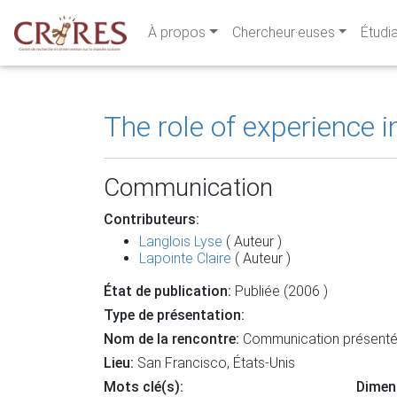
À propos
Chercheur·euses
Étudi
The role of experience
Communication
Contributeurs:
Langlois Lyse
( Auteur )
Lapointe Claire
( Auteur )
État de publication:
Publiée (2006 )
Type de présentation:
Nom de la rencontre:
Communication présentée 
Lieu:
San Francisco, États-Unis
Mots clé(s):
Dimen