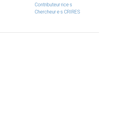
Contributeur·rice·s
Chercheur·e·s CRIRES