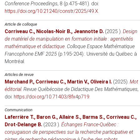
Conference Proceedings
, 8 (p.475-481). doi:
https://doi.org/10.21240/constr/2025/49.X
.
Article de colloque
Corriveau C.
,
Nicolas-Noir B.
,
Jeannotte D.
(2025 )
.
Design
de matériel de manipulation en formation initiale : agentivités
mathématique et didactique
.
Colloque Espace Mathématique
Francophone EMF 2025
(p.195-204).: Université du Québec à
Montréal.
Articles de revue
Marchand P.
,
Corriveau C.
,
Martin V.
,
Oliveira I.
(2025)
.
Mot
éditorial
.
Revue Québécoise de Didactique Des Mathématiques
,
doi:
https://doi.org/10.71403/8fx4p719
.
Communication
Laferrière T.
,
Baron G.
,
Allaire S.
,
Barma S.
,
Corriveau C.
,
Drot-Delange B.
(2023 )
.
Échanges France-Québec :
conjugaison de perspectives sur la recherche participative et
pistes de recherche pédagogique à l’aube des robots