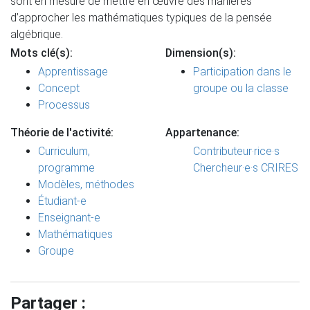
sont en mesure de mettre en œuvre des manières
d’approcher les mathématiques typiques de la pensée
algébrique.
Mots clé(s):
Dimension(s):
Apprentissage
Participation dans le
Concept
groupe ou la classe
Processus
Théorie de l'activité:
Appartenance:
Curriculum,
Contributeur·rice·s
programme
Chercheur·e·s CRIRES
Modèles, méthodes
Étudiant-e
Enseignant-e
Mathématiques
Groupe
Partager :