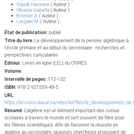
Squalli Hassane
( Auteur )
Oliveira Izabella
( Auteur )
Bronner A.
( Auteur )
Larguier M.
( Auteur )
État de publication:
publié
Titre du livre:
Le développement de la pensée algébrique à
l'école primaire et au début du secondaire : recherches et
perspectives curriculaires
Éditeur:
Livres en ligne (LEL) du CRIRES
Volume:
Intervalle de pages:
112-132
ISBN:
978-2-921559-48-5
URL:
https://lel.crires.ulaval.ca/sites/lel/files/le_developpement
Résumé:
L’algèbre est un élément important des cursus
scolaires à travers le monde et sert souvent de filtre pour
les filières scientifiques. Afin de favoriser la réussite en
algèbre au secondaire, plusieurs chercheurs proposent de