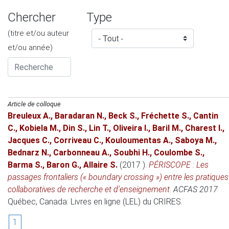
Chercher
Type
(titre et/ou auteur
et/ou année)
Article de colloque
Breuleux A.
,
Baradaran N.
,
Beck S.
,
Fréchette S.
,
Cantin
C.
,
Kobiela M.
,
Din S.
,
Lin T.
,
Oliveira I.
,
Baril M.
,
Charest I.
,
Jacques C.
,
Corriveau C.
,
Kouloumentas A.
,
Saboya M.
,
Bednarz N.
,
Carbonneau A.
,
Soubhi H.
,
Coulombe S.
,
Barma S.
,
Baron G.
,
Allaire S.
(2017 )
.
PÉRISCOPE : Les
passages frontaliers (« boundary crossing ») entre les pratiques
collaboratives de recherche et d'enseignement
.
ACFAS 2017
Québec, Canada
: Livres en ligne (LEL) du CRIRES.
1