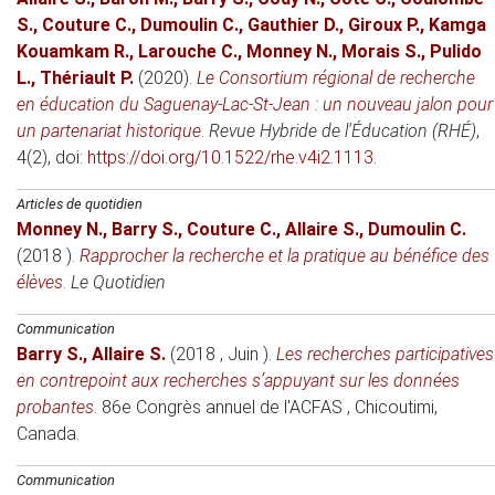
S.
,
Couture C.
,
Dumoulin C.
,
Gauthier D.
,
Giroux P.
,
Kamga
Kouamkam R.
,
Larouche C.
,
Monney N.
,
Morais S.
,
Pulido
L.
,
Thériault P.
(2020)
.
Le Consortium régional de recherche
en éducation du Saguenay-Lac-St-Jean : un nouveau jalon pour
un partenariat historique
.
Revue Hybride de l'Éducation (RHÉ)
,
4(2), doi:
https://doi.org/10.1522/rhe.v4i2.1113
.
Articles de quotidien
Monney N.
,
Barry S.
,
Couture C.
,
Allaire S.
,
Dumoulin C.
(2018 )
.
Rapprocher la recherche et la pratique au bénéfice des
élèves
.
Le Quotidien
Communication
Barry S.
,
Allaire S.
(2018 , Juin )
.
Les recherches participatives
en contrepoint aux recherches s’appuyant sur les données
probantes
.
86e Congrès annuel de l'ACFAS
, Chicoutimi,
Canada.
Communication