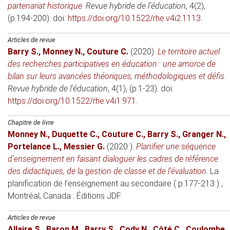
partenariat historique
.
Revue hybride de l’éducation
, 4(2),
(p.194-200). doi:
https://doi.org/10.1522/rhe.v4i2.1113
.
Articles de revue
Barry S.
,
Monney N.
,
Couture C.
(2020)
.
Le territoire actuel
des recherches participatives en éducation : une amorce de
bilan sur leurs avancées théoriques, méthodologiques et défis
.
Revue hybride de l'éducation
, 4(1), (p.1-23). doi:
https://doi.org/10.1522/rhe.v4i1.971
.
Chapitre de livre
Monney N.
,
Duquette C.
,
Couture C.
,
Barry S.
,
Granger N.
,
Portelance L.
,
Messier G.
(2020 )
.
Planifier une séquence
d’enseignement en faisant dialoguer les cadres de référence
des didactiques, de la gestion de classe et de l’évaluation
.
La
planification de l’enseignement au secondaire ( p.177-213 )
,
Montréal, Canada
: Éditions JDF
Articles de revue
Allaire S.
,
Baron M.
,
Barry S.
,
Cody N.
,
Côté C.
,
Coulombe