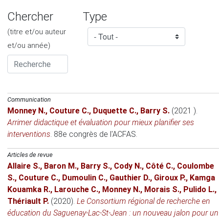
Chercher
Type
(titre et/ou auteur
et/ou année)
Communication
Monney N.
,
Couture C.
,
Duquette C.
,
Barry S.
(2021 )
.
Arrimer didactique et évaluation pour mieux planifier ses
interventions
.
88e congrès de l'ACFAS
.
Articles de revue
Allaire S.
,
Baron M.
,
Barry S.
,
Cody N.
,
Côté C.
,
Coulombe
S.
,
Couture C.
,
Dumoulin C.
,
Gauthier D.
,
Giroux P.
,
Kamga
Kouamka R.
,
Larouche C.
,
Monney N.
,
Morais S.
,
Pulido L.
,
Thériault P.
(2020)
.
Le Consortium régional de recherche en
éducation du Saguenay-Lac-St-Jean : un nouveau jalon pour un