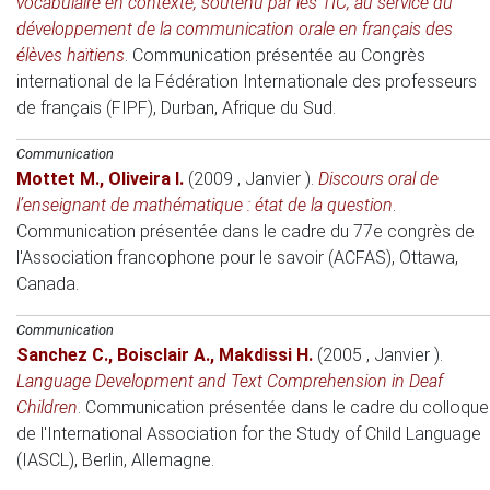
vocabulaire en contexte, soutenu par les TIC, au service du
développement de la communication orale en français des
élèves haïtiens
.
Communication présentée au Congrès
international de la Fédération Internationale des professeurs
de français (FIPF)
, Durban, Afrique du Sud.
Communication
Mottet M.
,
Oliveira I.
(2009 , Janvier )
.
Discours oral de
l’enseignant de mathématique : état de la question
.
Communication présentée dans le cadre du 77e congrès de
l'Association francophone pour le savoir (ACFAS)
, Ottawa,
Canada.
Communication
Sanchez C.
,
Boisclair A.
,
Makdissi H.
(2005 , Janvier )
.
Language Development and Text Comprehension in Deaf
Children
.
Communication présentée dans le cadre du colloque
de l'International Association for the Study of Child Language
(IASCL)
, Berlin, Allemagne.