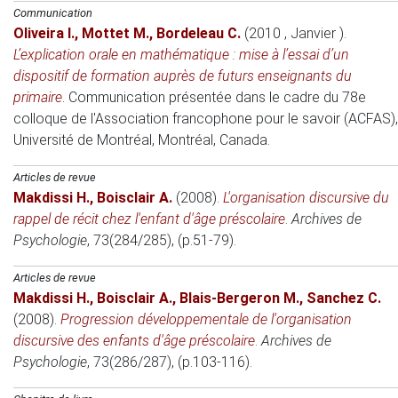
Communication
Oliveira I.
,
Mottet M.
,
Bordeleau C.
(2010 , Janvier )
.
L’explication orale en mathématique : mise à l’essai d’un
dispositif de formation auprès de futurs enseignants du
primaire
.
Communication présentée dans le cadre du 78e
colloque de l'Association francophone pour le savoir (ACFAS),
Université de Montréal
, Montréal, Canada.
Articles de revue
Makdissi H.
,
Boisclair A.
(2008)
.
L'organisation discursive du
rappel de récit chez l'enfant d'âge préscolaire
.
Archives de
Psychologie
, 73(284/285), (p.51-79).
Articles de revue
Makdissi H.
,
Boisclair A.
,
Blais-Bergeron M.
,
Sanchez C.
(2008)
.
Progression développementale de l'organisation
discursive des enfants d'âge préscolaire
.
Archives de
Psychologie
, 73(286/287), (p.103-116).