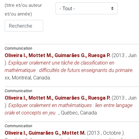
(titre et/ou auteur
et/ou année)
Communication
Oliveira I.
,
Mottet M.
,
Guimarães G.
,
Ruesga P.
(2013 , Juin
)
.
Expliquer oralement une tâche de classification en
mathématique : difficultés de futurs enseignants du primaire
.
xx
, Montréal, Canada.
Communication
Oliveira I.
,
Mottet M.
,
Guimarães G.
,
Ruesga P.
(2013 , Juin
)
.
Expliquer oralement en mathématiques : lien entre langage
orale et concepts en jeu
.
.
, Québec, Canada.
Communication
Oliveira I.
,
Guimarães G.
,
Mottet M.
(2013 , Octobre )
.