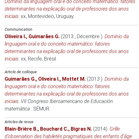
Domínio da linguagem oral e do conceito matemático: fatores
determinantes na explicação oral de professores dos anos
iniciais
.
xx
, Montevideo, Uruguay.
Communication
Oliveira I.
,
Guimarães G.
(2013 , Décembre )
.
Domínio da
linguagem oral e do conceito matemático: fatores
determinantes na explicação oral de professores dos anos
iniciais
.
xx
, Recife, Brésil.
Article de colloque
Guimarães G.
,
Oliveira I.
,
Mottet M.
(2013 )
.
Domínio da
linguagem oral e do conceito matemático: fatores
determinantes na explicação oral de professores dos anos
iniciais
.
VII Congreso Iberoamericano de Educación
matemática
: SÉMUR.
Articles de revue
Blain-Brière B.
,
Bouchard C.
,
Bigras N.
(2014)
.
Grille
d’observation des habiletés pragmatiques des enfants d’âge