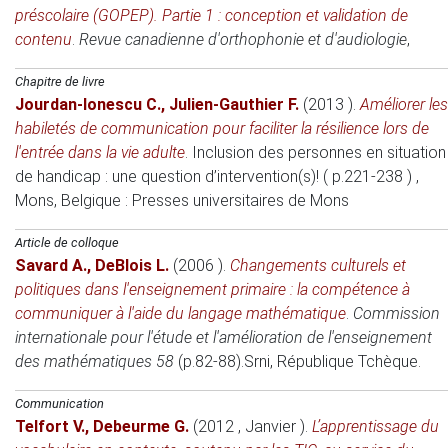
préscolaire (GOPEP). Partie 1 : conception et validation de
contenu
.
Revue canadienne d'orthophonie et d'audiologie
,
Chapitre de livre
Jourdan-Ionescu C.
,
Julien-Gauthier F.
(2013 )
.
Améliorer les
habiletés de communication pour faciliter la résilience lors de
l'entrée dans la vie adulte
.
Inclusion des personnes en situation
de handicap : une question d’intervention(s)! ( p.221-238 )
,
Mons, Belgique
: Presses universitaires de Mons
Article de colloque
Savard A.
,
DeBlois L.
(2006 )
.
Changements culturels et
politiques dans l'enseignement primaire : la compétence à
communiquer à l'aide du langage mathématique
.
Commission
internationale pour l'étude et l'amélioration de l'enseignement
des mathématiques 58
(p.82-88).
Srni, République Tchèque
.
Communication
Telfort V.
,
Debeurme G.
(2012 , Janvier )
.
L’apprentissage du