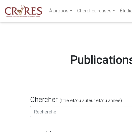
À propos
Chercheur·euses
Étudi
Publications
Chercher
(titre et/ou auteur et/ou année)