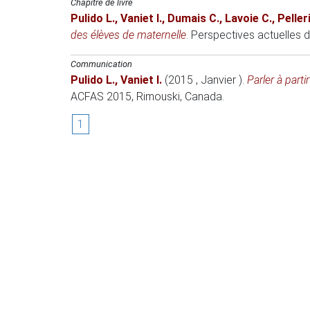
Chapitre de livre
Pulido L.
,
Vaniet I.
,
Dumais C.
,
Lavoie C.
,
Peller
des élèves de maternelle
.
Perspectives actuelles de
Communication
Pulido L.
,
Vaniet I.
(2015 , Janvier )
.
Parler à part
ACFAS 2015
, Rimouski, Canada.
1