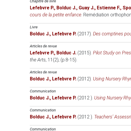
Chapitre de livre
Lefebvre P.
,
Bolduc J.
,
Guay J.
,
Estienne F.
,
Spo
cours de la petite enfance
.
Remédiation orthophoni
Livre
Bolduc J.
,
Lefebvre P.
(2017)
.
Des comptines pou
Articles de revue
Lefebvre P.
,
Bolduc J.
(2015)
.
Pilot Study on Pre
the Arts
, 11(2), (p.8-15).
Articles de revue
Bolduc J.
,
Lefebvre P.
(2012)
.
Using Nursery Rhym
Communication
Bolduc J.
,
Lefebvre P.
(2012 )
.
Using Nursery Rhy
Communication
Bolduc J.
,
Lefebvre P.
(2012 )
.
Teachers’ Assessme
Communication