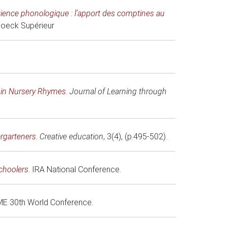
ience phonologique : l’apport des comptines au
Boeck Supérieur
s in Nursery Rhymes
.
Journal of Learning through
ergarteners
.
Creative education
, 3(4), (p.495-502).
choolers
.
IRA National Conference
.
ME 30th World Conference
.