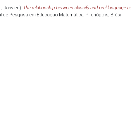
, Janvier )
.
The relationship between classify and oral language as 
nal de Pesquisa em Educação Matemática
, Pirenópolis, Brésil.