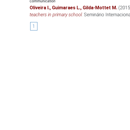
Communication
Oliveira I.
,
Guimaraes L.
,
Gilda-Mottet M.
(2015 
teachers in primary school
.
Seminário Internacio
1