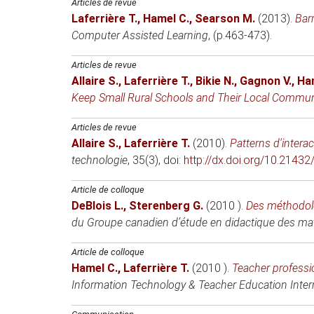
Articles de revue
Laferrière T.
,
Hamel C.
,
Searson M.
(2013)
.
Bar
Computer Assisted Learning
, (p.463-473).
Articles de revue
Allaire S.
,
Laferrière T.
,
Bikie N.
,
Gagnon V.
,
Ha
Keep Small Rural Schools and Their Local Communi
Articles de revue
Allaire S.
,
Laferrière T.
(2010)
.
Patterns d'intera
technologie
, 35(3), doi:
http://dx.doi.org/10.2143
Article de colloque
DeBlois L.
,
Sterenberg G.
(2010 )
.
Des méthodolo
du Groupe canadien d’étude en didactique des m
Article de colloque
Hamel C.
,
Laferrière T.
(2010 )
.
Teacher professi
Information Technology & Teacher Education Inter