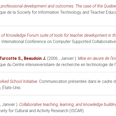
 professional development and outcomes: The case of the Quebec
ue de la Society for Information Technology and Teacher Educa
 of Knowledge Forum suite of tools for teacher development in t
 International Conference on Computer Supported Collaborative
Turcotte S.
,
Beaudoin J.
(2006 , Janvier )
.
Mise en œuvre de l’ini
e du Centre interuniversitaire de recherche en technologie de l
ked School Initiative
.
Communication présentée dans le cadre du
, États-Unis.
, Janvier )
.
Collaborative teaching, learning, and knowledge build
iety for Cultural and Activity Research (ISCAR)
.