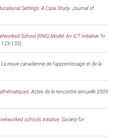
ducational Settings: A Case Study
.
Journal of
tworked School (RNS) Model: An ICT Initiative To
(p.123-133).
.
La revue canadienne de l’apprentissage et de la
mathématiques
.
Actes de la rencontre annuelle 2009
etworked schools initiative
.
Society for