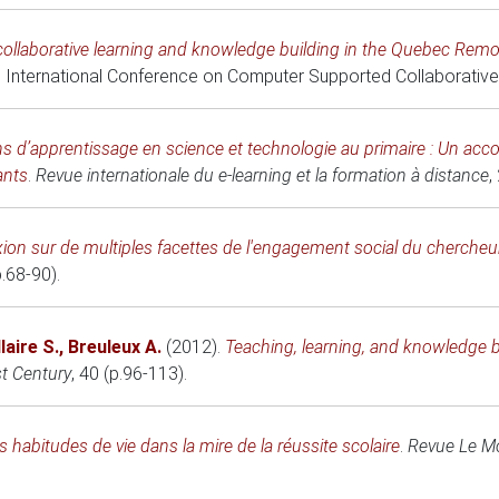
llaborative learning and knowledge building in the Quebec Remot
 International Conference on Computer Supported Collaborative
ins d’apprentissage en science et technologie au primaire : Un a
ants
.
Revue internationale du e-learning et la formation à distance
,
lexion sur de multiples facettes de l'engagement social du cherche
p.68-90).
laire S.
,
Breuleux A.
(2012)
.
Teaching, learning, and knowledge 
st Century
, 40 (p.96-113).
es habitudes de vie dans la mire de la réussite scolaire
.
Revue Le Mo