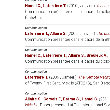
Communication
Hamel C.
,
Laferrière T.
(2010 , Janvier )
.
Teacher
Communication présentée dans le cadre du colloq
États-Unis.
Communication
Laferrière T.
,
Allaire S.
(2009 , Janvier )
.
The use
Communication présentée dans le cadre de la 8th
Communication
Hamel C.
,
Laferrière T.
,
Allaire S.
,
Breuleux A.
,
Communication présentée dans le cadre du colloqu
Communication
Laferrière T.
(2009 , Janvier )
.
The Remote Networ
of Twenty-First Century skills (ATC21S)
, San Diego
Communication
Allaire S.
,
Gervais F.
,
Barma S.
,
Hamel C.
(2011 
initiative
.
Paper presented at The International Soc