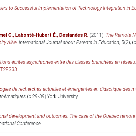
riers to Successful Implementation of Technology Integration in E
mel C.
,
Labonté-Hubert É.
,
Deslandes R.
(2011)
.
The Remote Ne
ty Alive
.
International Journal about Parents in Education
, 5(2), 
ctions écrites asynchrones entre des classes branchées en réseau
2/T2FS33
.
gies de recherches actuelles et émergentes en didactique des 
athématiques
(p.29-39).
York University
.
onal development and outcomes: The case of the Quebec remote n
national Conference
.