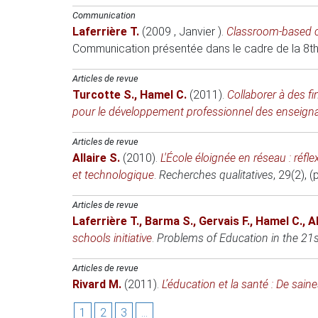
Communication
Laferrière T.
(2009 , Janvier )
.
Classroom-based co
Communication présentée dans le cadre de la 8th
Articles de revue
Turcotte S.
,
Hamel C.
(2011)
.
Collaborer à des f
pour le développement professionnel des enseign
Articles de revue
Allaire S.
(2010)
.
L'École éloignée en réseau : réf
et technologique
.
Recherches qualitatives
, 29(2), (
Articles de revue
Laferrière T.
,
Barma S.
,
Gervais F.
,
Hamel C.
,
Al
schools initiative
.
Problems of Education in the 21
Articles de revue
Rivard M.
(2011)
.
L’éducation et la santé : De sain
1
2
3
...