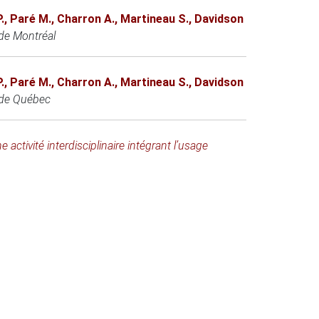
.
,
Paré M.
,
Charron A.
,
Martineau S.
,
Davidson
de Montréal
.
,
Paré M.
,
Charron A.
,
Martineau S.
,
Davidson
 de Québec
ctivité interdisciplinaire intégrant l’usage