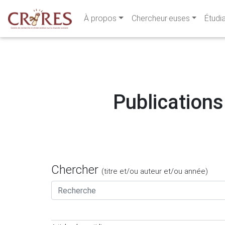
À propos
Chercheur·euses
Étudi
Publications
Chercher
(titre et/ou auteur et/ou année)