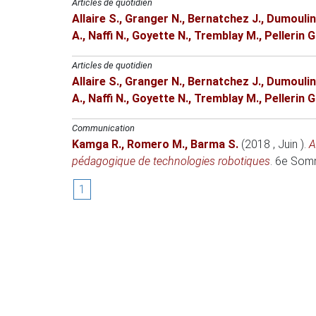
Articles de quotidien
Allaire S.
,
Granger N.
,
Bernatchez J.
,
Dumoulin
A.
,
Naffi N.
,
Goyette N.
,
Tremblay M.
,
Pellerin G
Articles de quotidien
Allaire S.
,
Granger N.
,
Bernatchez J.
,
Dumoulin
A.
,
Naffi N.
,
Goyette N.
,
Tremblay M.
,
Pellerin G
Communication
Kamga R.
,
Romero M.
,
Barma S.
(2018 , Juin )
.
A
pédagogique de technologies robotiques
.
6e Somm
1