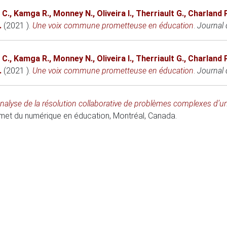
 C.
,
Kamga R.
,
Monney N.
,
Oliveira I.
,
Therriault G.
,
Charland P
.
(2021 )
.
Une voix commune prometteuse en éducation
.
Journal 
 C.
,
Kamga R.
,
Monney N.
,
Oliveira I.
,
Therriault G.
,
Charland P
.
(2021 )
.
Une voix commune prometteuse en éducation
.
Journal
nalyse de la résolution collaborative de problèmes complexes d’une a
et du numérique en éducation
, Montréal, Canada.