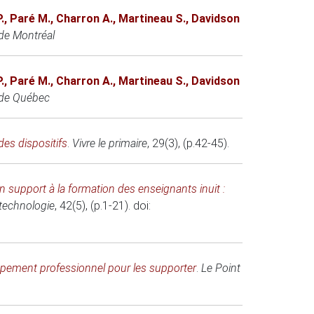
.
,
Paré M.
,
Charron A.
,
Martineau S.
,
Davidson
de Montréal
.
,
Paré M.
,
Charron A.
,
Martineau S.
,
Davidson
 de Québec
des dispositifs
.
Vivre le primaire
, 29(3), (p.42-45).
n support à la formation des enseignants inuit :
 technologie
, 42(5), (p.1-21). doi:
oppement professionnel pour les supporter
.
Le Point