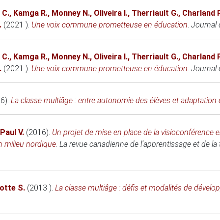
 C.
,
Kamga R.
,
Monney N.
,
Oliveira I.
,
Therriault G.
,
Charland P
.
(2021 )
.
Une voix commune prometteuse en éducation
.
Journal 
 C.
,
Kamga R.
,
Monney N.
,
Oliveira I.
,
Therriault G.
,
Charland P
.
(2021 )
.
Une voix commune prometteuse en éducation
.
Journal
6)
.
La classe multiâge : entre autonomie des élèves et adaptation 
Paul V.
(2016)
.
Un projet de mise en place de la visioconférence e
n milieu nordique
.
La revue canadienne de l’apprentissage et de la
otte S.
(2013 )
.
La classe multiâge : défis et modalités de dével