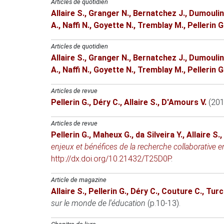
Articles de quotidien
Allaire S.
,
Granger N.
,
Bernatchez J.
,
Dumoulin
A.
,
Naffi N.
,
Goyette N.
,
Tremblay M.
,
Pellerin G
Articles de quotidien
Allaire S.
,
Granger N.
,
Bernatchez J.
,
Dumoulin
A.
,
Naffi N.
,
Goyette N.
,
Tremblay M.
,
Pellerin G
Articles de revue
Pellerin G.
,
Déry C.
,
Allaire S.
,
D'Amours V.
(201
Articles de revue
Pellerin G.
,
Maheux G.
,
da Silveira Y.
,
Allaire S.
,
enjeux et bénéfices de la recherche collaborative e
http://dx.doi.org/10.21432/T25D0P
.
Article de magazine
Allaire S.
,
Pellerin G.
,
Déry C.
,
Couture C.
,
Turc
sur le monde de l'éducation
(p.10-13).