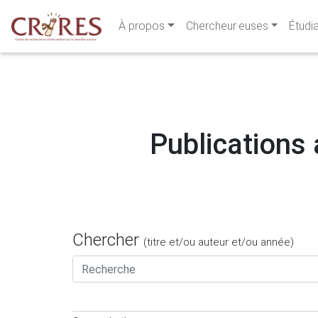
À propos
Chercheur·euses
Étudi
Publications 
Chercher
(titre et/ou auteur et/ou année)