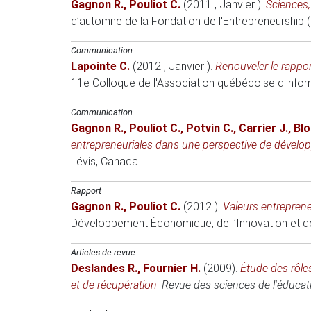
Gagnon R.
,
Pouliot C.
(2011 , Janvier )
.
Sciences,
d’automne de la Fondation de l'Entrepreneurship 
Communication
Lapointe C.
(2012 , Janvier )
.
Renouveler le rappor
11e Colloque de l'Association québécoise d'inform
Communication
Gagnon R.
,
Pouliot C.
,
Potvin C.
,
Carrier J.
,
Blo
entrepreneuriales dans une perspective de dével
Lévis, Canada .
Rapport
Gagnon R.
,
Pouliot C.
(2012 )
.
Valeurs entreprene
Développement Économique, de l’Innovation et d
Articles de revue
Deslandes R.
,
Fournier H.
(2009)
.
Étude des rôle
et de récupération
.
Revue des sciences de l'éducat