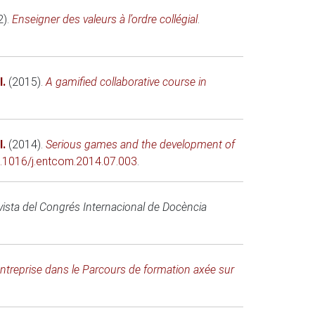
2)
.
Enseigner des valeurs à l’ordre collégial
.
I.
(2015)
.
A gamified collaborative course in
I.
(2014)
.
Serious games and the development of
.1016/j.entcom.2014.07.003
.
ista del Congrés Internacional de Docència
entreprise dans le Parcours de formation axée sur