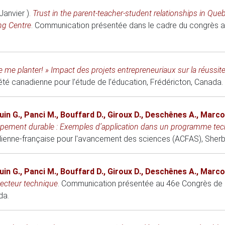
Janvier )
.
Trust in the parent-teacher-student relationships in Que
ng Centre
.
Communication présentée dans le cadre du congrès a
de me planter! » Impact des projets entrepreneuriaux sur la réussit
é canadienne pour l’étude de l’éducation
, Frédéricton, Canada.
uin G.
,
Panci M.
,
Bouffard D.
,
Giroux D.
,
Deschênes A.
,
Marco
ppement durable : Exemples d’application dans un programme tech
dienne-française pour l'avancement des sciences (ACFAS)
, Sher
uin G.
,
Panci M.
,
Bouffard D.
,
Giroux D.
,
Deschênes A.
,
Marco
 secteur technique
.
Communication présentée au 46e Congrès de l’
da.