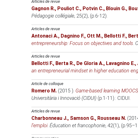
Articles de revue
Gagnon R.
,
Pouliot C.
,
Potvin C.
,
Blouin G.
,
Bou
Pédagogie collégiale
, 25(2), (p.6-12).
Articles de revue
Antonaci A.
,
Dagnino F.
,
Ott M.
,
Bellotti F.
,
Bert
entrepreneurship: Focus on objectives and tools
.
C
Articles de revue
Bellotti F.
,
Berta R.
,
De Gloria A.
,
Lavagnino E.
,
an entrepreneurial mindset in higher education en
Article de colloque
Romero M.
(2015 )
.
Game-based learning MOOCS, a
Universitària i Innovació (CIDUI)
(p.1-11).: CIDUI.
Articles de revue
Charbonneau J.
,
Samson G.
,
Rousseau N.
(201
l’emploi
.
Éducation et francophonie
, 42(1), (p.95–1