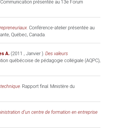
.
Communication présentée au 13e Forum
trepreneuriaux
.
Conférence-atelier présentée au
tante
, Québec, Canada.
s A.
(2011 , Janvier )
.
Des valeurs
tion québécoise de pédagogie collégiale (AQPC)
,
 technique
.
Rapport final. Ministère du
nistration d'un centre de formation en entreprise