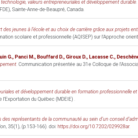
 technologie, valeurs entrepreneuriales et développement durable
(FDE)
, Sainte-Anne-de-Beaupré, Canada.
t des jeunes à l’école et au choix de carrière grâce aux projets en
ation scolaire et professionnelle (AQISEP) sur l’Approche orien
uin G.
,
Panci M.
,
Bouffard D.
,
Giroux D.
,
Lacasse C.
,
Deschêne
oppement
.
Communication présentée au 31e Colloque de l’Associa
uriales et développement durable en formation professionnelle et
e l’Exportation du Québec (MDEIE)
.
s des représentants de la communauté au sein d'un conseil d'admi
ion
, 35(1), (p.153-166). doi:
https://doi.org/10.7202/029928ar
.