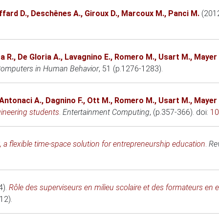
ffard D.
,
Deschênes A.
,
Giroux D.
,
Marcoux M.
,
Panci M.
(201
a R.
,
De Gloria A.
,
Lavagnino E.
,
Romero M.
,
Usart M.
,
Mayer 
omputers in Human Behavior
, 51 (p.1276-1283).
Antonaci A.
,
Dagnino F.
,
Ott M.
,
Romero M.
,
Usart M.
,
Mayer 
gineering students
.
Entertainment Computing
, (p.357-366). doi:
10
 flexible time-space solution for entrepreneurship education
.
Rev
4)
.
Rôle des superviseurs en milieu scolaire et des formateurs en 
12).