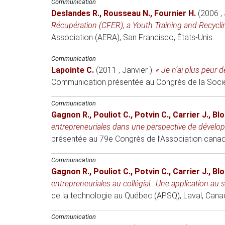
Communication
Deslandes R.
,
Rousseau N.
,
Fournier H.
(2006 , 
Récupération (CFER), a Youth Training and Recycli
Association (AERA)
, San Francisco, États-Unis.
Communication
Lapointe C.
(2011 , Janvier )
.
« Je n’ai plus peur 
Communication présentée au Congrès de la Sociét
Communication
Gagnon R.
,
Pouliot C.
,
Potvin C.
,
Carrier J.
,
Blo
entrepreneuriales dans une perspective de dévelo
présentée au 79e Congrès de l’Association cana
Communication
Gagnon R.
,
Pouliot C.
,
Potvin C.
,
Carrier J.
,
Blo
entrepreneuriales au collégial : Une application au
de la technologie au Québec (APSQ)
, Laval, Cana
Communication