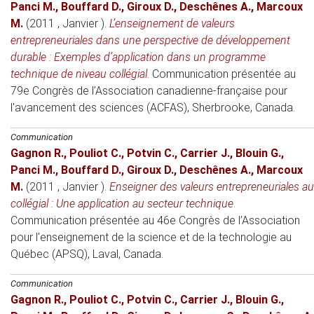
Panci M.
,
Bouffard D.
,
Giroux D.
,
Deschênes A.
,
Marcoux
M.
(2011 , Janvier )
.
L’enseignement de valeurs
entrepreneuriales dans une perspective de développement
durable : Exemples d’application dans un programme
technique de niveau collégial
.
Communication présentée au
79e Congrès de l’Association canadienne-française pour
l'avancement des sciences (ACFAS)
, Sherbrooke, Canada.
Communication
Gagnon R.
,
Pouliot C.
,
Potvin C.
,
Carrier J.
,
Blouin G.
,
Panci M.
,
Bouffard D.
,
Giroux D.
,
Deschênes A.
,
Marcoux
M.
(2011 , Janvier )
.
Enseigner des valeurs entrepreneuriales au
collégial : Une application au secteur technique
.
Communication présentée au 46e Congrès de l’Association
pour l'enseignement de la science et de la technologie au
Québec (APSQ)
, Laval, Canada.
Communication
Gagnon R.
,
Pouliot C.
,
Potvin C.
,
Carrier J.
,
Blouin G.
,