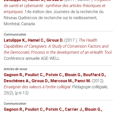
de santé et cybersanté : synthèse des articles théoriques et
empiriques
.
14e édition des Journées de la recherche du
Réseau Québécois de recherche sur le vieillissement
,
Montréal, Canada.
Communication
Latulippe K.
,
Hamel C.
,
Giroux D.
(2017 )
.
The Health
Capabilities of Caregivers: A Study of Conversion Factors and
the Democratic Process in the development of an eHealth Tool
.
Conférence annuelle AGE-WELL
.
Articles de revue
Gagnon R.
,
Pouliot C.
,
Potvin C.
,
Blouin G.
,
Bouffard D.
,
Deschênes A.
,
Giroux D.
,
Marcoux M.
,
Panci M.
(2012)
.
Enseigner des valeurs à l’ordre collégial
.
Pédagogie collégiale
,
25(2), (p.6-12).
Communication
Gagnon R.
,
Pouliot C.
,
Potvin C.
,
Carrier J.
,
Blouin G.
,