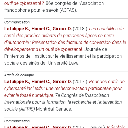
outil de cybersanté ?
.
86e congrès de l’Association
francophone pour le savoir (ACFAS)
.
Communication
Latulippe K.
,
Hamel C.
,
Giroux D.
(2018 )
.
Les capabilités de
santé des proches aidants de personnes âgées en perte
d’autonomie : Présentation des facteurs de conversion dans le
développement d’un outil de cybersanté
.
Journée de
Printemps de l’Institut sur le vieillissement et la participation
sociale des aînés de l’Université Laval
.
Article de colloque
Latulippe K.
,
Hamel C.
,
Giroux D.
(2017 )
.
Pour des outils de
cybersanté inclusifs : une recherche-action participative pour
éviter le fossé numérique
.
7e Congrès de l'Association
Internationale pour la formation, la recherche et l'intervention
sociale (AIFRIS)
Montréal, Canada
.
Communication
Latulippe K.
,
Hamel C.
,
Giroux D.
(2017 , Janvier )
.
Inégalités