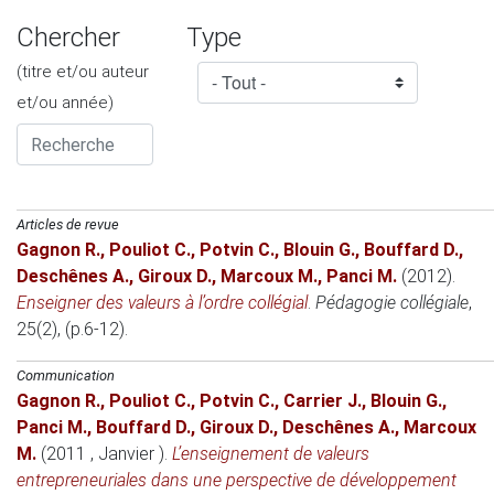
Chercher
Type
(titre et/ou auteur
et/ou année)
Articles de revue
Gagnon R.
,
Pouliot C.
,
Potvin C.
,
Blouin G.
,
Bouffard D.
,
Deschênes A.
,
Giroux D.
,
Marcoux M.
,
Panci M.
(2012)
.
Enseigner des valeurs à l’ordre collégial
.
Pédagogie collégiale
,
25(2), (p.6-12).
Communication
Gagnon R.
,
Pouliot C.
,
Potvin C.
,
Carrier J.
,
Blouin G.
,
Panci M.
,
Bouffard D.
,
Giroux D.
,
Deschênes A.
,
Marcoux
M.
(2011 , Janvier )
.
L’enseignement de valeurs
entrepreneuriales dans une perspective de développement