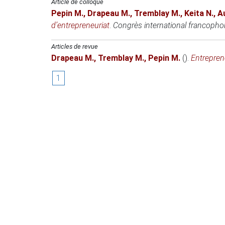
Article de colloque
Pepin M.
,
Drapeau M.
,
Tremblay M.
,
Keita N.
,
A
d’entrepreneuriat
.
Congrès international francoph
Articles de revue
Drapeau M.
,
Tremblay M.
,
Pepin M.
()
.
Entrepren
1