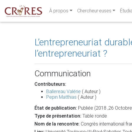
À propos
Chercheur·euses
Étudi
L’entrepreneuriat durab
l’entrepreneuriat ?
Communication
Contributeurs:
Ballereau Valérie
( Auteur )
Pepin Matthias
( Auteur )
État de publication:
Publiée (2018 ,26 Octobre
Type de présentation:
Table ronde
Nom de la rencontre:
Congrès international fr
Lieu:
Université Toulouse-III-Paul-Sabatier, Tou