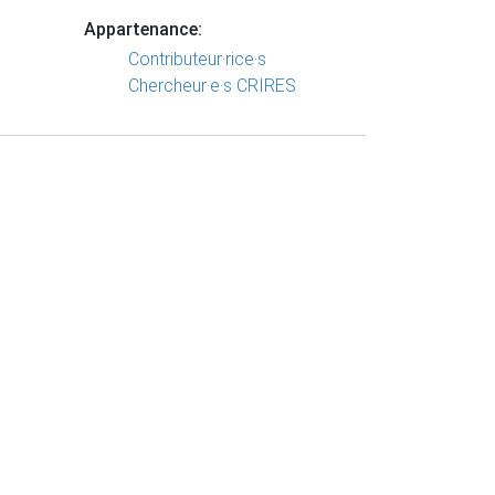
Appartenance:
Contributeur·rice·s
Chercheur·e·s CRIRES