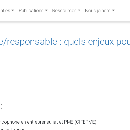
ant·es
Publications
Ressources
Nous joindre
le/responsable : quels enjeux po
 )
ancophone en entrepreneuriat et PME (CIFEPME)
louse, France