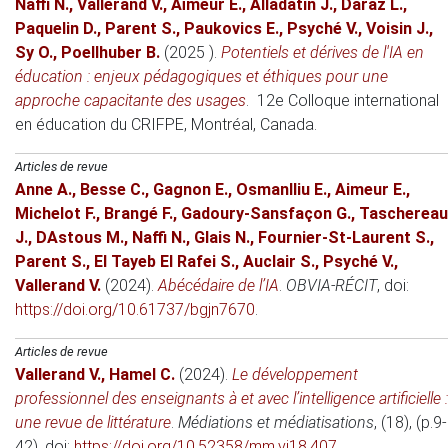
Naffi N.
,
Vallerand V.
,
Aïmeur E.
,
Alladatin J.
,
Daraz L.
,
Paquelin D.
,
Parent S.
,
Paukovics E.
,
Psyché V.
,
Voisin J.
,
Sy O.
,
Poellhuber B.
(2025 )
.
Potentiels et dérives de l'IA en
éducation : enjeux pédagogiques et éthiques pour une
approche capacitante des usages
.
12e Colloque international
en éducation du CRIFPE
, Montréal, Canada.
Articles de revue
Anne A.
,
Besse C.
,
Gagnon E.
,
Osmanlliu E.
,
Aimeur E.
,
Michelot F.
,
Brangé F.
,
Gadoury-Sansfaçon G.
,
Taschereau
J.
,
DAstous M.
,
Naffi N.
,
Glais N.
,
Fournier-St-Laurent S.
,
Parent S.
,
El Tayeb El Rafei S.
,
Auclair S.
,
Psyché V.
,
Vallerand V.
(2024)
.
Abécédaire de l’IA
.
OBVIA-RÉCIT
, doi:
https://doi.org/10.61737/bgjn7670
.
Articles de revue
Vallerand V.
,
Hamel C.
(2024)
.
Le développement
professionnel des enseignants à et avec l’intelligence artificielle :
une revue de littérature
.
Médiations et médiatisations
, (18), (p.9-
42). doi:
https://doi.org/10.52358/mm.vi18.407
.