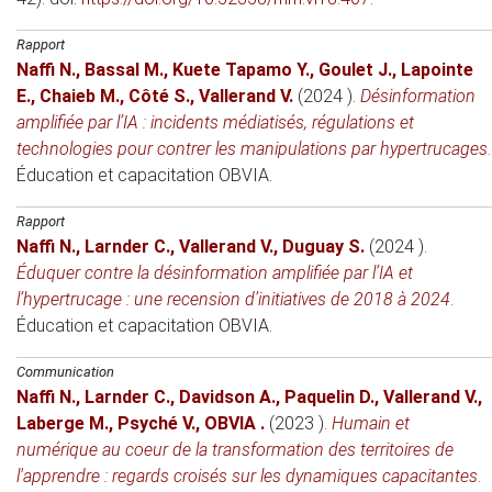
Rapport
Naffi N.
,
Bassal M.
,
Kuete Tapamo Y.
,
Goulet J.
,
Lapointe
E.
,
Chaieb M.
,
Côté S.
,
Vallerand V.
(2024 )
.
Désinformation
amplifiée par l’IA : incidents médiatisés, régulations et
technologies pour contrer les manipulations par hypertrucages
.
Éducation et capacitation
OBVIA.
Rapport
Naffi N.
,
Larnder C.
,
Vallerand V.
,
Duguay S.
(2024 )
.
Éduquer contre la désinformation amplifiée par l’IA et
l’hypertrucage : une recension d’initiatives de 2018 à 2024
.
Éducation et capacitation
OBVIA.
Communication
Naffi N.
,
Larnder C.
,
Davidson A.
,
Paquelin D.
,
Vallerand V.
,
Laberge M.
,
Psyché V.
,
OBVIA .
(2023 )
.
Humain et
numérique au coeur de la transformation des territoires de
l'apprendre : regards croisés sur les dynamiques capacitantes
.