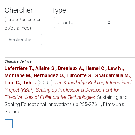
Chercher
Type
(titre et/ou auteur
et/ou année)
Chapitre de livre
Laferrière T.
,
Allaire S.
,
Breuleux A.
,
Hamel C.
,
Law N.
,
Montané M.
,
Hernandez O.
,
Turcotte S.
,
Scardamalia M.
,
Looi C.
,
Teh L.
(2015 )
.
The Knowledge Building International
Project (KBIP): Scaling up Professional Development for
Effective Uses of Collaborative Technologies
.
Sustaining and
Scaling Educational Innovations ( p.255-276 )
, États-Unis
:
Springer
1