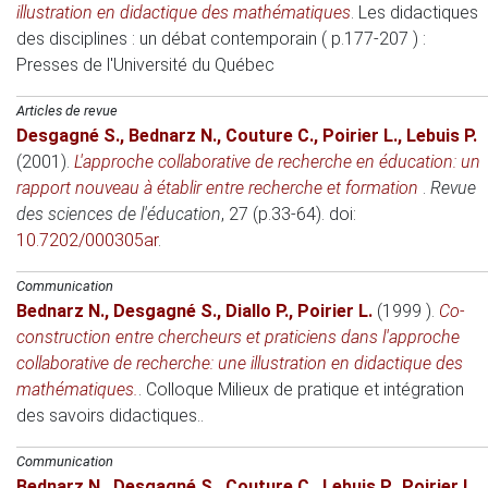
illustration en didactique des mathématiques
.
Les didactiques
des disciplines : un débat contemporain ( p.177-207 )
:
Presses de l'Université du Québec
Articles de revue
Desgagné S.
,
Bednarz N.
,
Couture C.
,
Poirier L.
,
Lebuis P.
(2001)
.
L'approche collaborative de recherche en éducation: un
rapport nouveau à établir entre recherche et formation
.
Revue
des sciences de l'éducation
, 27 (p.33-64). doi:
10.7202/000305ar
.
Communication
Bednarz N.
,
Desgagné S.
,
Diallo P.
,
Poirier L.
(1999 )
.
Co-
construction entre chercheurs et praticiens dans l'approche
collaborative de recherche: une illustration en didactique des
mathématiques.
.
Colloque Milieux de pratique et intégration
des savoirs didactiques.
.
Communication
Bednarz N.
,
Desgagné S.
,
Couture C.
,
Lebuis P.
,
Poirier L.