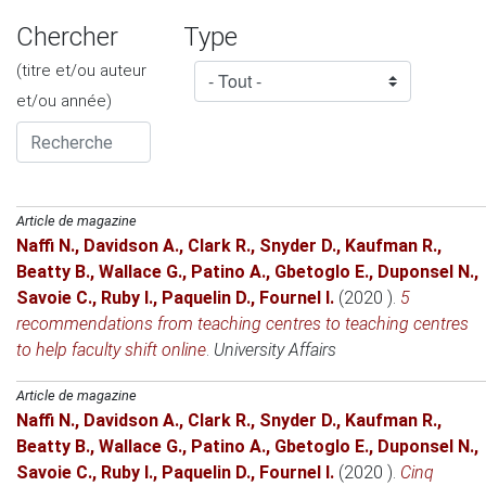
Chercher
Type
(titre et/ou auteur
et/ou année)
Article de magazine
Naffi N.
,
Davidson A.
,
Clark R.
,
Snyder D.
,
Kaufman R.
,
Beatty B.
,
Wallace G.
,
Patino A.
,
Gbetoglo E.
,
Duponsel N.
,
Savoie C.
,
Ruby I.
,
Paquelin D.
,
Fournel I.
(2020 )
.
5
recommendations from teaching centres to teaching centres
to help faculty shift online
.
University Affairs
Article de magazine
Naffi N.
,
Davidson A.
,
Clark R.
,
Snyder D.
,
Kaufman R.
,
Beatty B.
,
Wallace G.
,
Patino A.
,
Gbetoglo E.
,
Duponsel N.
,
Savoie C.
,
Ruby I.
,
Paquelin D.
,
Fournel I.
(2020 )
.
Cinq