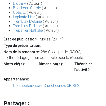
Blouin P.
( Auteur )
Boudreau Carole
( Auteur )
Cote. C.
( Auteur )
Laplante Line
( Auteur )
Tremblay Mélanie
( Auteur )
Tremblay Philippe
( Auteur )
Trépanier Nathalie
( Auteur )
État de publication:
Publiée (2017 )
Type de présentation:
Nom de la rencontre:
28e Colloque de L'ADOQ,
L'orthopédagogue, un acteur-clé pour la réussite
Mots clé(s):
Dimension(s):
Théorie de
l'activité:
Appartenance:
Contributeur·rice·s
Chercheur·e·s CRIRES
Partager :