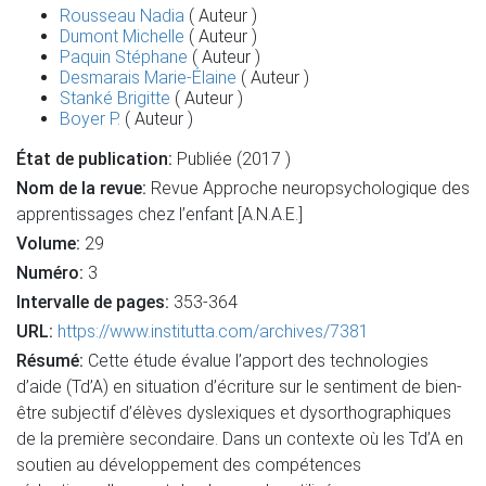
Rousseau Nadia
( Auteur )
Dumont Michelle
( Auteur )
Paquin Stéphane
( Auteur )
Desmarais Marie-Élaine
( Auteur )
Stanké Brigitte
( Auteur )
Boyer P.
( Auteur )
État de publication:
Publiée (2017 )
Nom de la revue:
Revue Approche neuropsychologique des
apprentissages chez l’enfant [A.N.A.E.]
Volume:
29
Numéro:
3
Intervalle de pages:
353-364
URL:
https://www.institutta.com/archives/7381
Résumé:
Cette étude évalue l’apport des technologies
d’aide (Td’A) en situation d’écriture sur le sentiment de bien-
être subjectif d’élèves dyslexiques et dysorthographiques
de la première secondaire. Dans un contexte où les Td’A en
soutien au développement des compétences