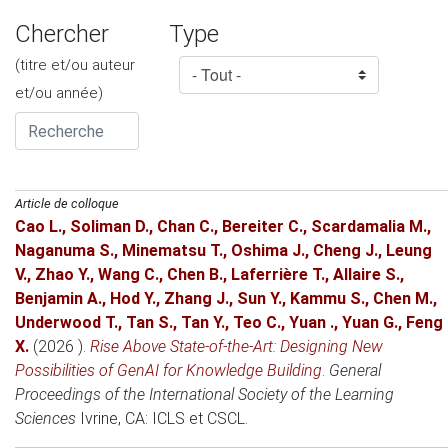
Chercher
Type
(titre et/ou auteur
et/ou année)
Article de colloque
Cao L.
,
Soliman D.
,
Chan C.
,
Bereiter C.
,
Scardamalia M.
,
Naganuma S.
,
Minematsu T.
,
Oshima J.
,
Cheng J.
,
Leung
V.
,
Zhao Y.
,
Wang C.
,
Chen B.
,
Laferrière T.
,
Allaire S.
,
Benjamin A.
,
Hod Y.
,
Zhang J.
,
Sun Y.
,
Kammu S.
,
Chen M.
,
Underwood T.
,
Tan S.
,
Tan Y.
,
Teo C.
,
Yuan .
,
Yuan G.
,
Feng
X.
(2026 )
.
Rise Above State-of-the-Art: Designing New
Possibilities of GenAI for Knowledge Building
.
General
Proceedings of the International Society of the Learning
Sciences
Ivrine, CA
: ICLS et CSCL.