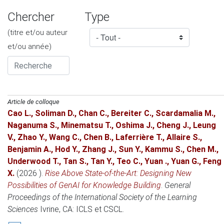
Chercher
Type
(titre et/ou auteur
et/ou année)
Article de colloque
Cao L.
,
Soliman D.
,
Chan C.
,
Bereiter C.
,
Scardamalia M.
,
Naganuma S.
,
Minematsu T.
,
Oshima J.
,
Cheng J.
,
Leung
V.
,
Zhao Y.
,
Wang C.
,
Chen B.
,
Laferrière T.
,
Allaire S.
,
Benjamin A.
,
Hod Y.
,
Zhang J.
,
Sun Y.
,
Kammu S.
,
Chen M.
,
Underwood T.
,
Tan S.
,
Tan Y.
,
Teo C.
,
Yuan .
,
Yuan G.
,
Feng
X.
(2026 )
.
Rise Above State-of-the-Art: Designing New
Possibilities of GenAI for Knowledge Building
.
General
Proceedings of the International Society of the Learning
Sciences
Ivrine, CA
: ICLS et CSCL.