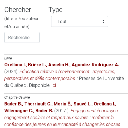
Chercher
Type
(titre et/ou auteur
et/ou année)
Livre
Orellana I.
,
Brière L.
,
Asselin H.
,
Agundez Rodriguez A.
(2024)
.
Éducation relative à l'environnement. Trajectoires,
perspectives et défis contemporains
. : Presses de l'Université
du Québec . Disponible:
ici
Chapitre de livre
Bader B.
,
Therriault G.
,
Morin É.
,
Sauvé L.
,
Orellana I.
,
Villemagne C.
,
Bader B.
(2017 )
.
Engagement écocitoyen,
engagement scolaire et rapport aux savoirs : renforcer la
confiance des jeunes en leur capacité à changer les choses
.