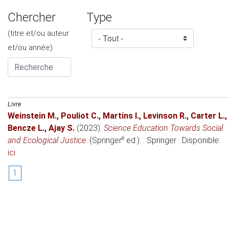
Chercher
Type
(titre et/ou auteur
et/ou année)
Livre
Weinstein M.
,
Pouliot C.
,
Martins I.
,
Levinson R.
,
Carter L.
,
Bencze L.
,
Ajay S.
(2023)
.
Science Education Towards Social
e
and Ecological Justice
. (Springer
ed.). : Springer . Disponible:
ici
1